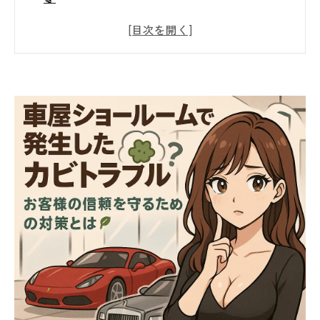
🚘 ショールームの“見えないカビ”が招くトラ
ブルとは？
🌧️ なぜショールームはカビが発生しやすい
の？
🦠 カビ臭＝危険信号！？放置が招く健康リス
ク
🔬 専門家による真菌（カビ菌）検査の必要性
とは？
🌿 環境にやさしいＭＩＳＴ工法®で清潔空間
へ
🏡 東北全域に対応！地域密着のカビトラブル
サポート
📞 手に負えないカビはプロにおまかせくださ