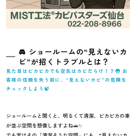
い！
🚘 ショールームの“見えないカ
ビ”が招くトラブルとは？
見た目はピカピカでも空気はカビだらけ！？😳 お
客様の信頼を失う前に、“見えないカビ”の危険を
チェックしよう🍃
ショールームと聞くと、明るくて清潔、ピカピカの車
が並ぶ空間を想像しますよね🚗✨
でも実はその「清潔そうな空間」にも、“見えないカ