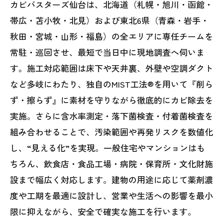
カビバスターズ仙台は、北海道（札幌・旭川・函館・
帯広・苫小牧・北見）および東北6県（青森・岩手・
秋田・宮城・山形・福島）の全エリアに専任チームを
常駐・巡回させ、最短で当日中に現地調査へ伺いま
す。施工対応範囲は床下や天井裏、外壁や空調ダクト
など多岐にわたり、独自のMIST工法®を用いて『削ら
ず・擦らず』に素材を守りながら徹底的にカビ除去を
実施。さらに含水率測定・落下菌検査・付着菌検査を
組み合わせることで、汚染範囲や再発リスクを数値化
し、“見える化”を実現。一般住宅やマンションはも
ちろん、飲食店・食品工場・病院・保育所・文化財施
設まで幅広く対応します。建物の用途に応じて薬剤濃
度や工期を最適に設計し、営業や生活への影響を最小
限に抑えながら、安全で確実な施工を行います。