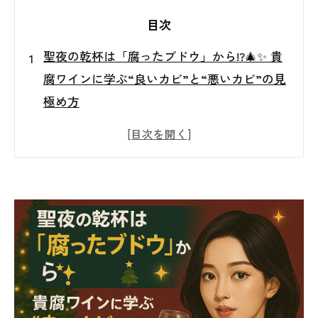
目次
聖夜の乾杯は「腐ったブドウ」から!?🎄✨ 貴
腐ワインに学ぶ“良いカビ”と“悪いカビ”の見
極め方
はじめに：聖夜を彩る「貴腐ワイン」と意外
なカビの関係とは？🎄🍷
貴腐ワインってどんなワイン？🍇🍷
良いカビ・悪いカビ：食卓の恵みと住まいの
リスク🧀🆚🛁
東北の住宅はカビが生えやすい？その理由と
注意点🏠❄
カビ発生の本当の原因を探る「専門調査」の