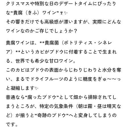
クリスマスや特別な日のデザートタイムにぴったり
な“貴腐（きふ）ワイン”🍷✨
その響きだけでも高級感が漂いますが、実際にどんな
ワインなのかご存じでしょうか？
貴腐ワインは、**貴腐菌（ボトリティス・シネレ
ア）**というカビがブドウに付着することで生まれ
る、世界でも希少な甘口ワイン。
このカビはブドウの表面からじわりじわりと水分を奪
い、まるでドライフルーツのように糖度をぎゅ〜〜っ
と凝縮します✨
普通なら“腐ったブドウ”として畑から排除されてし
まうところが、特定の気象条件（朝は霧・昼は晴天な
ど）が揃うと“奇跡のブドウ”へと変身してしまうの
です。