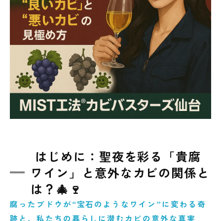
重要性🔬
原因に向き合わないと再発！現代建築で起こ
りやすい問題とは
カビが気になる方へ：まずは真菌検査がおす
すめです✨
東北６県のカビトラブルはＭＩＳＴ工法®カ
ビバスターズ仙台へ📞
まとめ：聖夜は“良いカビ”で乾杯！お家
の“悪いカビ”はプロが守ります🎅🍷
はじめに：聖夜を彩る「貴腐
ワイン」と意外なカビの関係と
は？🎄🍷
腐ったブドウが“宝石のようなワイン”に変わる奇
跡と、私たちの暮らしに潜むカビの意外な真実