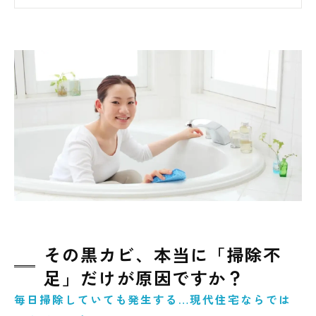
黒カビが消えない本当の理由は「壁の中」に
あるかもしれません
黒カビを繰り返さないために大切なのは「湿
気を残さない習慣」
「見た目だけキレイ」は危険？真菌検査でわ
かる見えないカビリスク
再発を防ぐために大切なのは「カビを取る」
より「原因を知る」こと
その黒カビ、本当に「掃除不
足」だけが原因ですか？
毎日掃除していても発生する…現代住宅ならでは