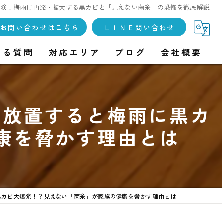
危険！梅雨に再発・拡大する黒カビと「見えない菌糸」の恐怖を徹底解説
お問い合わせはこちら
ＬＩＮＥ問い合わせ
ある質問
対応エリア
ブログ
会社概要
を放置すると梅雨に黒カ
康を脅かす理由とは
黒カビ大爆発！？見えない「菌糸」が家族の健康を脅かす理由とは