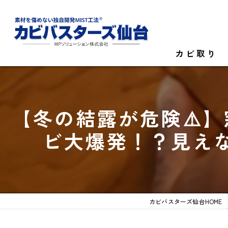
カビ取り
カビ菌検査
【冬の結露が危険⚠️
家庭のカビ取
ビ大爆発！？見え
施設のカビ取
カビバスターズ仙台HOME