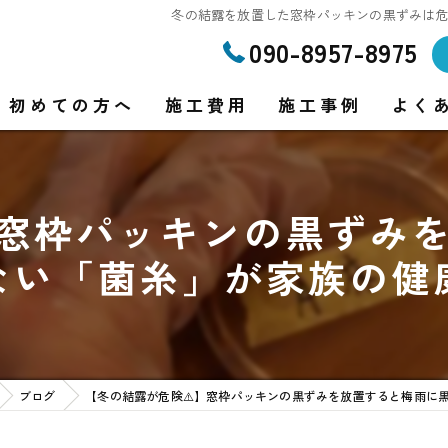
冬の結露を放置した窓枠パッキンの黒ずみは
090-8957-8975
初めての方へ
施工費用
施工事例
よく
】窓枠パッキンの黒ずみ
り
ない「菌糸」が家族の健
り
ブログ
【冬の結露が危険⚠️】窓枠パッキンの黒ずみを放置すると梅雨に