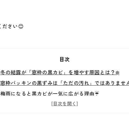
ださい😊
目次
冬の結露が「窓枠の黒カビ」を増やす原因とは？❄️
窓枠パッキンの黒ずみは「ただの汚れ」ではありません
梅雨になると黒カビが一気に広がる理由☔
なぜ市販のカビ取りだけでは改善しないの？
本当に怖いのは「見えないカビ」です🔍
カビの再発を防ぐには「原因調査」が重要です😊