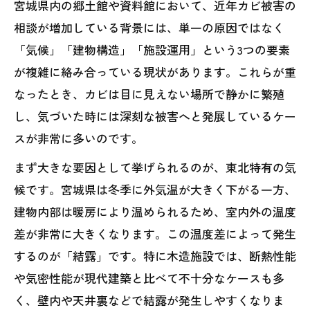
宮城県内の郷土館や資料館において、近年カビ被害の
用対策
相談が増加している背景には、単一の原因ではなく
7．MIST工法®カビバスターズ仙台による原
「気候」「建物構造」「施設運用」という3つの要素
因調査と再発防止策
が複雑に絡み合っている現状があります。これらが重
なったとき、カビは目に見えない場所で静かに繁殖
し、気づいた時には深刻な被害へと発展しているケー
スが非常に多いのです。
まず大きな要因として挙げられるのが、東北特有の気
候です。宮城県は冬季に外気温が大きく下がる一方、
建物内部は暖房により温められるため、室内外の温度
差が非常に大きくなります。この温度差によって発生
するのが「結露」です。特に木造施設では、断熱性能
や気密性能が現代建築と比べて不十分なケースも多
く、壁内や天井裏などで結露が発生しやすくなりま