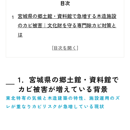
目次
宮城県の郷土館・資料館で急増する木造施設
のカビ被害｜文化財を守る専門除カビ対策と
は
1．宮城県の郷土館・資料館でカビ被害が増
えている背景
2．木造施設特有のカビ発生メカニズム
3．見えない場所で進行するカビ汚染の実態
1．宮城県の郷土館・資料館で
4．なぜ清掃だけではカビ問題は解決しない
カビ被害が増えている背景
のか
東北特有の気候と木造建築の特性、施設運用のズ
5．実際に多い郷土館・資料館のカビトラブ
レが重なりカビリスクが急増している現状
ル事例
6．カビを防ぐために必要な管理・設備・運