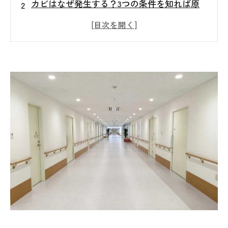
カビはなぜ発生する？3つの条件を知れば原
因が見えてくる！
知らないと危険！大型建築でカビが発生する
原因ベスト5を徹底解説
見えない場所が一番危険⚠️壁の中で進行する
漏水・結露カビの実態
見えないカビを“見える化”する方法とは？専
門調査と真菌検査のすべて
カビはなぜ繰り返すのか？再発を防ぐために
本当に必要なこと