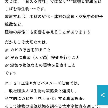
カビは、「見える汚れ」ではなく**“建物と健康をむ
しばむ微生物”**です。
放置すれば、木材の劣化・建材の腐食・空気中の胞子
拡散など、
建物の寿命にも影響を与えることがあります💧
だからこそ大切なのは、
🌿 カビの原因を知ること
🌿 早めに真菌（カビ菌）検査を行うこと
🌿 湿気や換気などの環境を見直すこと
です✨
ＭＩＳＴ工法®カビバスターズ仙台では、
一般社団法人微生物対策協会と連携し、
科学的にカビを「見える化」する真菌検査、
そして建物の湿気状態を調べる含水率検査を通して、