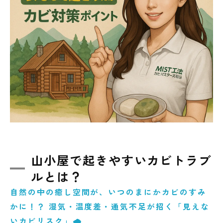
🌈手に負えないカビはプロへ！ＭＩＳＴ工法
®カビバスターズ仙台に相談を
🍀まとめ：自然の中でも快適に暮らすために
山小屋で起きやすいカビトラブ
ルとは？
自然の中の癒し空間が、いつのまにかカビのすみ
かに！？ 湿気・温度差・通気不足が招く「見えな
いカビリスク」🌧️