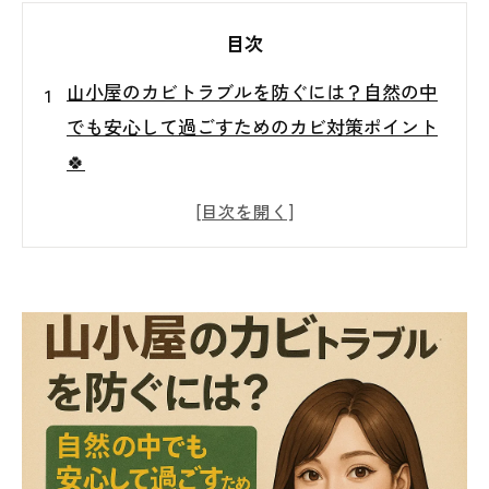
目次
山小屋のカビトラブルを防ぐには？自然の中
でも安心して過ごすためのカビ対策ポイント
🍀
山小屋で起きやすいカビトラブルとは？
⚠️カビを放置するとどうなるの？健康への影
響
🔍見た目だけじゃわからない！真菌（カビ
菌）検査の重要性
💧含水率検査で分かる！カビが好む環境のサ
イン
✨山小屋でできるカビ予防のポイント