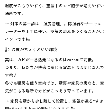
湿度がこもりやすく、空気中のカビ胞子が増えやすい
場所です。
→ 対策の第一歩は「湿度管理」。除湿器やサーキュ
レーターを上手に使い、空気の流れをつくることがポ
イントです🌬️
🌡️2. 温度がちょうどいい環境
実は、カビが一番活発になるのは20〜30℃前後。
つまり、私たちが快適に感じる室温とほぼ同じなんで
す😳💧
冬でも暖房を使う室内では、壁裏や家具の裏など、空
気がこもる場所でカビがこっそり育っています。
→ 家具を壁から少し離して設置し、空気が通る“すき
間”をつくるとカビ予防になります🪑✨