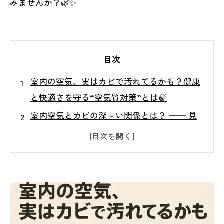
みませんか？🌿✨
目次
室内の空気、実はカビで汚れてるかも？健康
と快適さを守る“空気質対策”とは🍃
室内空気とカビの深～い関係とは？ ── 見
えない空気の中にひそむ「カビの胞子」のお
話
カビが空気中に増える原因ってなに？
カビを“見える化”する！真菌（カビ菌）検査
の重要性
カビによる健康への影響とは？