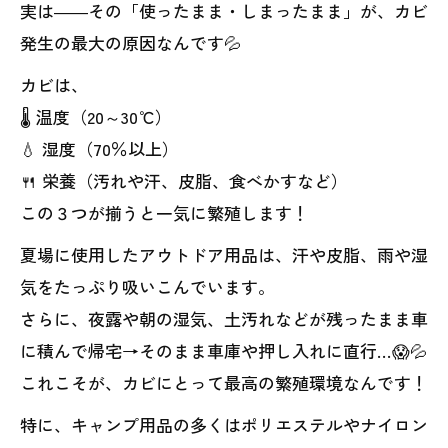
実は――その「使ったまま・しまったまま」が、カビ
発生の最大の原因なんです💦
カビは、
🌡️ 温度（20～30℃）
💧 湿度（70％以上）
🍴 栄養（汚れや汗、皮脂、食べかすなど）
この３つが揃うと一気に繁殖します！
夏場に使用したアウトドア用品は、汗や皮脂、雨や湿
気をたっぷり吸いこんでいます。
さらに、夜露や朝の湿気、土汚れなどが残ったまま車
に積んで帰宅→そのまま車庫や押し入れに直行…😱💦
これこそが、カビにとって最高の繁殖環境なんです！
特に、キャンプ用品の多くはポリエステルやナイロン