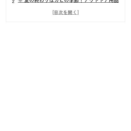
が危険な理由
🧴 自分でできる！簡単カビ取り方法３ステッ
プ
🌬️ カビを再発させないための保管＆予防のポ
イント
🧼 やってはいけないNGカビ取り方法⚠️
🧑‍🔧 手に負えないカビはプロにおまかせ！Ｍ
ＩＳＴ工法®とは？
📞 まとめ＆カビバスターズ仙台からのメッセ
ージ💚