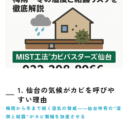
6. まとめ：もし不安を感じたら専門家に相談
を
1. 仙台の気候がカビを呼びや
すい理由
梅雨から冬まで続く湿気の脅威――仙台特有の“湿
潤と結露”がカビ繁殖を加速させる