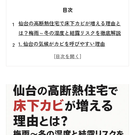
目次
仙台の高断熱住宅で床下カビが増える理由と
は？梅雨～冬の湿度と結露リスクを徹底解説
1. 仙台の気候がカビを呼びやすい理由
2. 高断熱住宅で“床下カビ”が発生しやすい背
景
3. 床下や天井裏に現れる“カビのサイン”チェ
ックリスト
4. カビを放置するとどうなる？住まいと健康
への影響
5. 仙台の住宅でカビを防ぐために意識すべき
こと