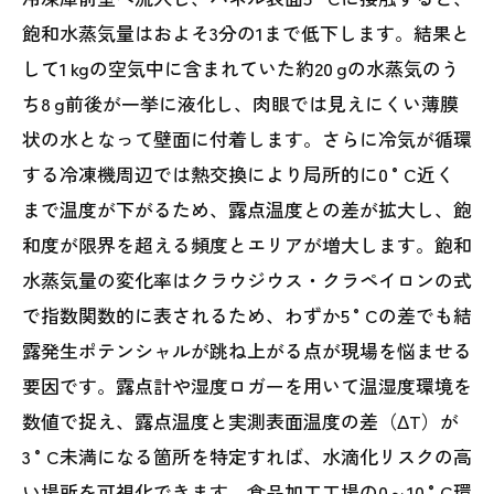
飽和水蒸気量はおよそ3分の1まで低下します。結果と
して1 kgの空気中に含まれていた約20 gの水蒸気のう
ち8 g前後が一挙に液化し、肉眼では見えにくい薄膜
状の水となって壁面に付着します。さらに冷気が循環
する冷凍機周辺では熱交換により局所的に0 °C近く
まで温度が下がるため、露点温度との差が拡大し、飽
和度が限界を超える頻度とエリアが増大します。飽和
水蒸気量の変化率はクラウジウス・クラペイロンの式
で指数関数的に表されるため、わずか5 °Cの差でも結
露発生ポテンシャルが跳ね上がる点が現場を悩ませる
要因です。露点計や湿度ロガーを用いて温湿度環境を
数値で捉え、露点温度と実測表面温度の差（ΔT）が
3 °C未満になる箇所を特定すれば、水滴化リスクの高
い場所を可視化できます。食品加工工場の0～10 °C環