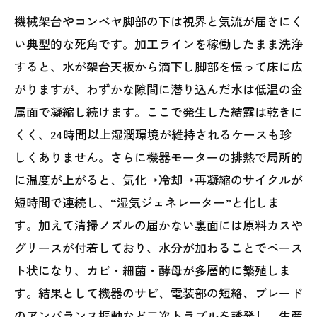
機械架台やコンベヤ脚部の下は視界と気流が届きにく
い典型的な死角です。加工ラインを稼働したまま洗浄
すると、水が架台天板から滴下し脚部を伝って床に広
がりますが、わずかな隙間に潜り込んだ水は低温の金
属面で凝縮し続けます。ここで発生した結露は乾きに
くく、24時間以上湿潤環境が維持されるケースも珍
しくありません。さらに機器モーターの排熱で局所的
に温度が上がると、気化→冷却→再凝縮のサイクルが
短時間で連続し、“湿気ジェネレーター”と化しま
す。加えて清掃ノズルの届かない裏面には原料カスや
グリースが付着しており、水分が加わることでペース
ト状になり、カビ・細菌・酵母が多層的に繁殖しま
す。結果として機器のサビ、電装部の短絡、ブレード
のアンバランス振動など二次トラブルを誘発し、生産