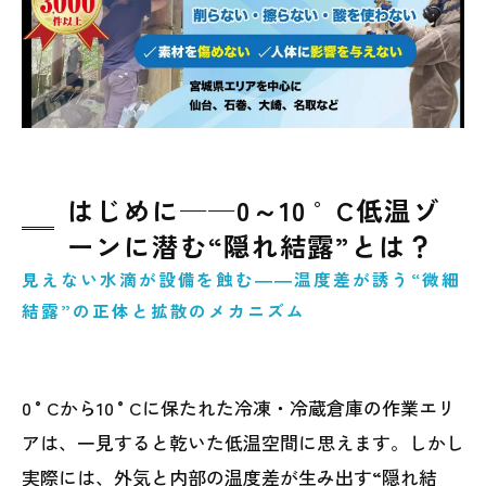
響
カビ発生の兆候を見逃さない！現場チェック
リスト
低温倉庫で実践したい結露・カビ対策の基本
まとめ──結露リスクを把握して安全・安心
はじめに──0～10 °C低温ゾ
の生産環境を
ーンに潜む“隠れ結露”とは？
カビでお困りならMIST工法®カビバスターズ
見えない水滴が設備を蝕む――温度差が誘う“微細
仙台へご相談を
結露”の正体と拡散のメカニズム
0 °Cから10 °Cに保たれた冷凍・冷蔵倉庫の作業エリ
アは、一見すると乾いた低温空間に思えます。しかし
実際には、外気と内部の温度差が生み出す“隠れ結