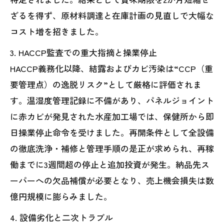
ざるを得ず、原材料調達と在庫計画の見直しで大幅な
コスト増を招きました。
3. HACCP監査での重大指摘と操業停止
HACCP義務化以降、結露およびカビ汚染は“CCP（重
要管理点）の逸脱リスク”として厳格に評価されま
す。温湿度管理記録に不備があり、パネルジョイント
に赤カビが発見された水産加工場では、保健所から即
日操業停止命令を受けました。再開条件として全設備
の徹底洗浄・補修と管理手順の是正が求められ、再稼
働までに3週間超の停止と追加投資が発生。納品先ス
ーパーへの欠品補償が必要となり、売上機会損失は数
億円規模に膨らみました。
4. 設備劣化と二次トラブル