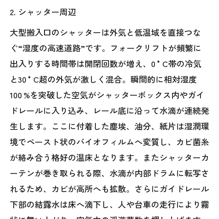
2. シャッター周辺
大型搬入口のシャッターは外気と低温域を直接つな
ぐ“湿度の高速道路”です。フォークリフトが頻繁に
出入りする時間帯は開閉回数が増え、0 °C帯の冷気
と30 °C超の外気が激しく混合。瞬間的に相対湿度
100 %を突破した空気がシャッターボックス内やガイ
ドレールに入り込み、レール底に沿って水滴が連続発
生します。ここに付着した塵埃、油分、紙片は湿潤環
境でペースト状のバイオフィルムへ変質し、カビ菌糸
が絡み合う格好の温床となります。またシャッターカ
ーテンが巻き取られる際、水滴が内部ドラムに転写さ
れるため、カビが高所へも拡散。さらにガイドレール
下部の結露水は床へ滴下し、人や台車の走行により霧