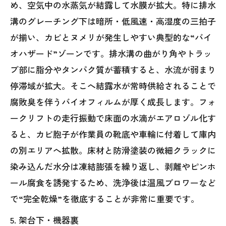
め、空気中の水蒸気が結露して水膜が拡大。特に排水
溝のグレーチング下は暗所・低風速・高湿度の三拍子
が揃い、カビとヌメリが発生しやすい典型的な“バイ
オハザード”ゾーンです。排水溝の曲がり角やトラッ
プ部に脂分やタンパク質が蓄積すると、水流が弱まり
停滞域が拡大。そこへ結露水が常時供給されることで
腐敗臭を伴うバイオフィルムが厚く成長します。フォ
ークリフトの走行振動で床面の水滴がエアロゾル化す
ると、カビ胞子が作業員の靴底や車輪に付着して庫内
の別エリアへ拡散。床材と防滑塗装の微細クラックに
染み込んだ水分は凍結膨張を繰り返し、剥離やピンホ
ール腐食を誘発するため、洗浄後は温風ブロワーなど
で“完全乾燥”を徹底することが非常に重要です。
5. 架台下・機器裏