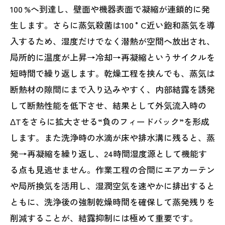
100 %へ到達し、壁面や機器表面で凝縮が連鎖的に発
生します。さらに蒸気殺菌は100 °C近い飽和蒸気を導
入するため、湿度だけでなく潜熱が空間へ放出され、
局所的に温度が上昇→冷却→再凝縮というサイクルを
短時間で繰り返します。乾燥工程を挟んでも、蒸気は
断熱材の隙間にまで入り込みやすく、内部結露を誘発
して断熱性能を低下させ、結果として外気流入時の
ΔTをさらに拡大させる“負のフィードバック”を形成
します。また洗浄時の水滴が床や排水溝に残ると、蒸
発→再凝縮を繰り返し、24時間湿度源として機能す
る点も見逃せません。作業工程の合間にエアカーテン
や局所換気を活用し、湿潤空気を速やかに排出すると
ともに、洗浄後の強制乾燥時間を確保して蒸発残りを
削減することが、結露抑制には極めて重要です。