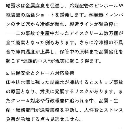
結露水は金属腐食を促進し、冷媒配管のピンホールや
電装盤の腐食ショートを誘発します。蒸発器ドレンパ
ンのサビ穴から冷媒が漏れ、製造ラインが緊急停止
――この事故で生産中だったアイスクリーム数万個が
全て廃棄となった例もあります。さらに冷凍機の不具
合で庫内温度が上昇し、保管中の原料まで品質劣化を
起こす“連鎖的ロス”が現実に起こり得ます。
5. 労働安全とクレーム対応負荷
床や排水溝に残った結露水が凍結するとスリップ事故
の原因となり、労災に発展するリスクがあります。ま
たクレーム対応や行政報告に追われる中、品質・生
産・総務部門が通常業務を中断し、人件費とストレス
負荷が急増する点も見逃せません。