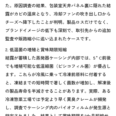
た。原因調査の結果、包装室天井パネル裏に隠れた結
露がカビの温床となり、冷却ファンの吹き出し口から
チーズへ降下したことが判明。製品ロスだけでなく、
ブランドイメージの低下も深刻で、取引先からの追加
監査や販路縮小に追い込まれたケースです。
2. 低温菌の増殖と賞味期限短縮
結露が蓄積した蒸発器ケーシング内部では、5 °C前後
でも増殖可能な低温細菌（ピシコフィル菌）が優占し
ます。これらが冷風に乗って冷凍前原料に付着する
と、凍結までの短時間で著しく菌数が増加し、解凍後
の製品寿命を半減させることがあります。実際、ある
冷凍惣菜工場では予定より早く異臭クレームが頻発
し、調査でケーシング内のバイオフィルムが発生源と
特定されました。結果として賞味期限を2か月短縮せ