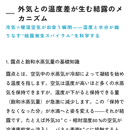
外気との温度差が生む結露のメ
カニズム
冷気×暖湿空気が出会う瞬間――温度と水分が織
りなす“結露発生スパイラル”を科学する
1. 露点と飽和水蒸気量の基礎知識
露点とは、空気中の水蒸気が冷却によって凝結を始め
る温度を指します。空気は温度が高いほど多くの水蒸
気を保持できますが、温度が下がると保持できる量
（飽和水蒸気量）が急激に減少します。この「保持で
きなくなった分」が水滴へと姿を変える――それが結
露です。たとえば外気30 °C・相対湿度80 %の空気が
冷凍庫前室へ流入し、パネル表面5 °Cに接触すると、