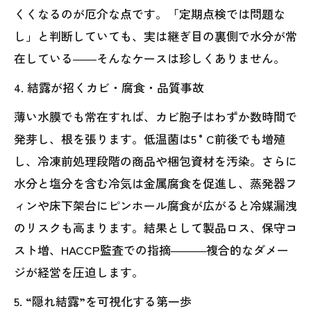
くくなるのが厄介な点です。「定期点検では問題な
し」と判断していても、実は継ぎ目の裏側で水分が常
在している――そんなケースは珍しくありません。
4. 結露が招くカビ・腐食・品質事故
薄い水膜でも常在すれば、カビ胞子はわずか数時間で
発芽し、根を張ります。低温菌は5 °C前後でも増殖
し、冷凍前処理段階の商品や梱包資材を汚染。さらに
水分と塩分を含む冷気は金属腐食を促進し、蒸発器フ
ィンや床下架台にピンホール腐食が広がると冷媒漏洩
のリスクも高まります。結果として製品ロス、保守コ
スト増、HACCP監査での指摘―――複合的なダメー
ジが経営を圧迫します。
5. “隠れ結露”を可視化する第一歩