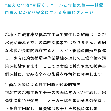
“見えない滴”が招くリコールと信頼失墜――結露
由来カビが食品安全に与える多面的ダメージ
冷凍・冷蔵倉庫や低温加工室で発生した結露は、ただ
水滴が垂れるだけの単純な現象ではありません。微細
な水膜が長時間残存すると、カビ・細菌の繁殖を促進
し、さらに冷気循環や作業動線を通じて工場全体へ汚
染を拡散させます。ここでは実際に報告された被害事
例を軸に、食品安全への影響を多角的に考察します。
1. 商品汚染による自主回収と経済的損失
包装前の冷却工程でチーズ表面に青カビが付着し、出
荷後に変色が発覚――メーカーは全国流通量の全ロッ
トを自主回収し、損失額は数千万円規模に達しまし