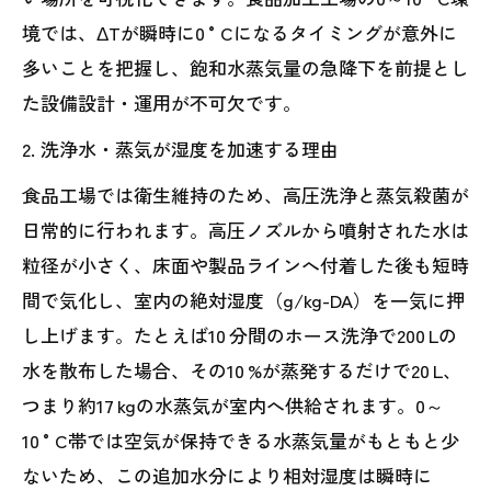
境では、ΔTが瞬時に0 °Cになるタイミングが意外に
多いことを把握し、飽和水蒸気量の急降下を前提とし
た設備設計・運用が不可欠です。
2. 洗浄水・蒸気が湿度を加速する理由
食品工場では衛生維持のため、高圧洗浄と蒸気殺菌が
日常的に行われます。高圧ノズルから噴射された水は
粒径が小さく、床面や製品ラインへ付着した後も短時
間で気化し、室内の絶対湿度（g/kg-DA）を一気に押
し上げます。たとえば10 分間のホース洗浄で200 Lの
水を散布した場合、その10 %が蒸発するだけで20 L、
つまり約17 kgの水蒸気が室内へ供給されます。0～
10 °C帯では空気が保持できる水蒸気量がもともと少
ないため、この追加水分により相対湿度は瞬時に