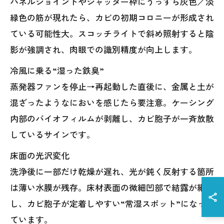
パネルジョイントやシャッター枠にうっすら灰色／淡
緑色の筋が現れたら、カビの初期コロニーが形成され
ている可能性大。スコッチライトで斜め照射すると陰
影が強調され、肉眼での識別精度が向上します。
冷風に乗る“湿った鉄臭”
蒸発器ファンを停止→再起動した直後に、金属と土が
混ざったようなにおいを感じたら要注意。ケーシング
内部のバイオフィルムが剥離し、カビ胞子が一斉放散
しているサインです。
床面の光沢変化
洗浄後に一部だけ乾燥が遅れ、光が鈍く反射する箇所
は薄い水膜が残存。床材表面の微細凹部で結露が継続
し、カビ胞子が定着しやすい“常湿スポット”になっ
ています。