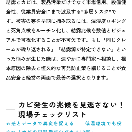
結露とカビは、製品汚染だけでなく市場信用、設備健
全性、従業員安全にまで波及する“多層リスク”で
す。被害の芽を早期に摘み取るには、温湿度ロギング
と死角点検をルーチン化し、結露兆候を数値とビジュ
アルで可視化することが不可欠です。もし「同じクレ
ームが繰り返される」「結露源が特定できない」とい
った悩みが生じた際は、速やかに専門家へ相談し、根
本原因の除去と恒久的な再発防止策を講じることが食
品安全と経営の両面で最善の選択となります。
カビ発生の兆候を見逃さない！
現場チェックリスト
五感とデータで異変を捉える――低温環境でも役
立つ「カビの早期警戒シグナル10選」