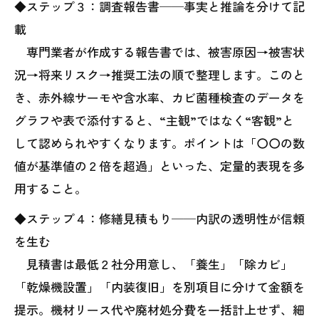
◆ステップ３：調査報告書──事実と推論を分けて記
載
専門業者が作成する報告書では、被害原因→被害状
況→将来リスク→推奨工法の順で整理します。このと
き、赤外線サーモや含水率、カビ菌種検査のデータを
グラフや表で添付すると、“主観”ではなく“客観”と
して認められやすくなります。ポイントは「〇〇の数
値が基準値の２倍を超過」といった、定量的表現を多
用すること。
◆ステップ４：修繕見積もり──内訳の透明性が信頼
を生む
見積書は最低２社分用意し、「養生」「除カビ」
「乾燥機設置」「内装復旧」を別項目に分けて金額を
提示。機材リース代や廃材処分費を一括計上せず、細