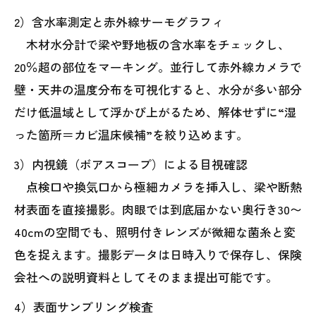
2）含水率測定と赤外線サーモグラフィ
木材水分計で梁や野地板の含水率をチェックし、
20％超の部位をマーキング。並行して赤外線カメラで
壁・天井の温度分布を可視化すると、水分が多い部分
だけ低温域として浮かび上がるため、解体せずに“湿
った箇所＝カビ温床候補”を絞り込めます。
3）内視鏡（ボアスコープ）による目視確認
点検口や換気口から極細カメラを挿入し、梁や断熱
材表面を直接撮影。肉眼では到底届かない奥行き30〜
40cmの空間でも、照明付きレンズが微細な菌糸と変
色を捉えます。撮影データは日時入りで保存し、保険
会社への説明資料としてそのまま提出可能です。
4）表面サンプリング検査