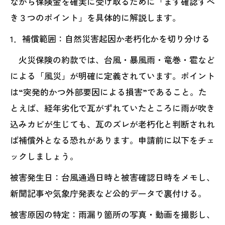
ながら保険金を確実に受け取るために「まず確認すべ
き３つのポイント」を具体的に解説します。
1．補償範囲：自然災害起因か老朽化かを切り分ける
火災保険の約款では、台風・暴風雨・竜巻・雹など
による「風災」が明確に定義されています。ポイント
は“突発的かつ外部要因による損害”であること。た
とえば、経年劣化で瓦がずれていたところに雨が吹き
込みカビが生じても、瓦のズレが老朽化と判断されれ
ば補償外となる恐れがあります。申請前に以下をチェ
ックしましょう。
被害発生日：台風通過日時と被害確認日時をメモし、
新聞記事や気象庁発表など公的データで裏付ける。
被害原因の特定：雨漏り箇所の写真・動画を撮影し、