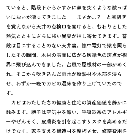
ていると、階段下からかすかに鼻を突くような酸っぱ
いにおいが漂ってきました。「まさか…？」と胸騒ぎ
を覚えながら天井の点検口を開けると、むわりとした
熱気とともにさらに強い異臭が押し寄せてきます。普
段は目にすることのない天井裏。懐中電灯で梁を照ら
したその瞬間、木材の表面に広がる灰緑色の斑点が視
界に飛び込んできました。台風で屋根材の一部がめく
れ、そこから吹き込んだ雨水が断熱材や木部を湿ら
せ、わずか一晩でカビの温床を作り上げていたので
す。
カビはわたしたちの健康と住宅の資産価値を静かに
蝕みます。胞子は空気中を漂い、呼吸器系のアレルギ
ーやぜんそく、皮膚炎を引き起こすリスクを高めるだ
けでなく、家を支える構造材を腐朽させ、修繕費用を