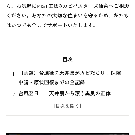
ら、お気軽にMIST工法®カビバスターズ仙台へご相談
ください。あなたの大切な住まいを守るため、私たち
はいつでも全力でサポートいたします。
目次
【実録】台風後に天井裏がカビだらけ！保険
申請・原状回復までの全記録
台風翌日──天井裏から漂う異臭の正体
見えない場所で広がるカビ被害をどう特定し
たか
火災保険は使える？まず確認すべき３つのポ
イント