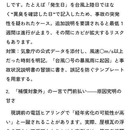
しです。たとえば「発生日」を台風上陸日ではな
く“異臭を確認した日”で記入したため、事故の突発
性を疑われたケース。追加説明を要請されると最低１
週間は進行が止まり、その間にカビが拡大するリスク
もあります。
対策：気象庁の公式データを添付し、風速○m/s以上
だった時刻を明記。「台風○号の暴風雨に起因」と事
故状況説明書の冒頭に書き、誤記を防ぐテンプレート
を用意する。
2．「補償対象外」の一言で門前払い――原因究明の
甘さ
現調前の電話ヒアリングで「経年劣化の可能性が高
い」と一蹴されることがあります。実際、屋根瓦の浮