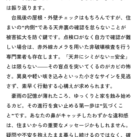
は振り返ります。
台風後の屋根・外壁チェックはもちろんですが、住
まいの“内側”である天井裏の確認を怠らないことが
被害拡大を防ぐ鍵です。点検口がなく自力で確認が難
しい場合は、赤外線カメラを用いた非破壊検査を行う
専門業者も存在します。「天井にシミがない=安全」
とは限らない――その盲点を突いてくるのがカビの怖
さ。異臭や軽い咳き込みといった小さなサインを見逃
さず、素早く行動する心構えが求められます。
豪雨の記憶が薄れたころ、ゆっくりと家を蝕み始め
るカビ。その進行を食い止める第一歩は“気づくこ
と”です。あなたの鼻がキャッチしたわずかな違和感
は、住まいからの重要なメッセージかもしれません。
疑問や不安を抱えたまま暮らし続けるのではなく、確