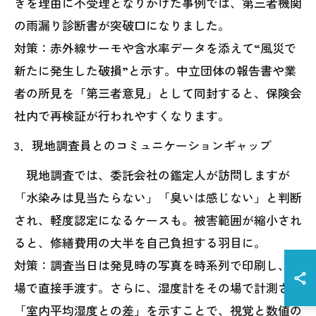
きを理由に不受理となりかけた事例では、第三者機関
の雨漏り診断書が突破口になりました。
対策：赤外線サーモや含水率データを添えて“風災で
新たに発生した破損”と示す。中立団体の報告書や業
者の所見を「第三者意見」として同封すると、保険会
社内で再検証が行われやすくなります。
3．現地調査員とのコミュニケーションギャップ
現地調査では、委託会社の鑑定人が訪問しますが
「水染みは見当たらない」「臭いは感じない」と判断
され、軽度認定になるケースも。被害範囲が縮小され
ると、修繕費用の大半を自己負担する羽目に。
対策：調査当日は発見時の写真を時系列で印刷し、現
場で直接手渡す。さらに、湿度計をその場で計測させ
「室内平均湿度との差」を示すことで、視覚と数値の