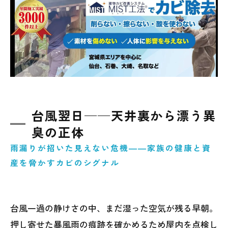
申請書類づくり：写真・報告書・見積もりの
準備手順
保険会社とのやり取りでつまずいたリアルな
壁と対策
見積もり比較でわかった専門業者に依頼する
メリット
台風翌日──天井裏から漂う異
原状回復スタート！工事当日の流れと注意点
臭の正体
保険金振込までのタイムライン＆実際の入金
雨漏りが招いた見えない危機――家族の健康と資
額
産を脅かすカビのシグナル
再発防止のために住まいの環境を見直す
もしカビ問題が再発したら──プロに相談す
るという選択肢
台風一過の静けさの中、まだ湿った空気が残る早朝。
押し寄せた暴風雨の痕跡を確かめるため屋内を点検し