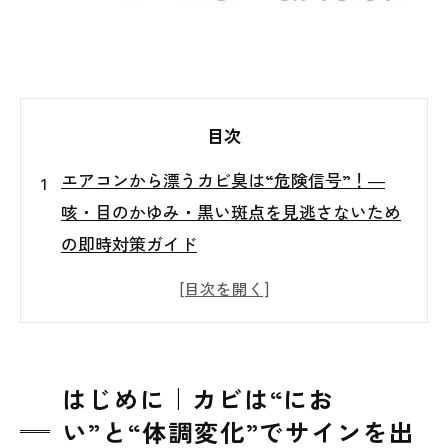
目次
エアコンから漂うカビ臭は“危険信号”！―
咳・目のかゆみ・黒い斑点を見逃さないため
の即時対策ガイド
はじめに｜カビは“におい”と“体調変化”でサ
インを出す
見逃すと危険！エアコンに潜むカビの3大サ
イン
はじめに｜カビは“にお
なぜカビはエアコンに繁殖しやすいのか？
い”と“体調変化”でサインを出