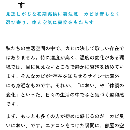
放置リスクと健康被害｜あなたの家族や施設
す
利用者を守るために
見逃しがちな初期兆候に要注意｜カビは音もなく
今日からできるセルフ点検＆応急対策
忍び寄り、体と空気に異変をもたらす
プロが行う本格洗浄の流れと効果とは？
まとめ｜“早期発見・即対応”が快適な空気環
私たちの生活空間の中で、カビは決して珍しい存在で
境を守るカギ
はありません。特に湿度が高く、温度の変化がある環
境では、目に見えないところで静かに繁殖を始めてい
ます。そんなカビが“存在を知らせるサイン”は意外
にも身近なものです。それが、「におい」や「体調の
変化」といった、日々の生活の中でふと気づく違和感
です。
まず、もっとも多くの方が初めに感じるのが「カビ臭
いにおい」です。エアコンをつけた瞬間に、部屋の空