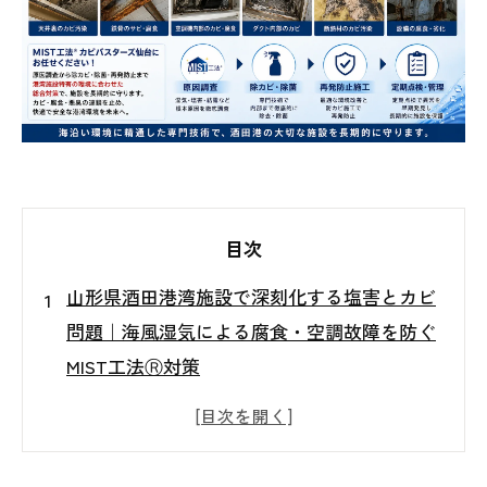
目次
山形県酒田港湾施設で深刻化する塩害とカビ
問題｜海風湿気による腐食・空調故障を防ぐ
MIST工法Ⓡ対策
1．山形県酒田港湾施設で内部カビ問題が増
加している理由
2．港湾施設で実際に多いカビ発生箇所と見