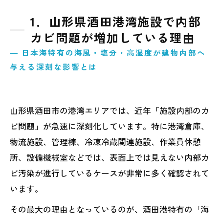
えない内部汚染
1．山形県酒田港湾施設で内部
3．塩害によって加速する鉄部腐食と設備劣
カビ問題が増加している理由
化の危険性
― 日本海特有の海風・塩分・高湿度が建物内部へ
4．空調機故障とカビ臭問題が深刻化する原
与える深刻な影響とは
因
5．市販洗浄や簡易清掃では解決できない理
山形県酒田市の港湾エリアでは、近年「施設内部のカ
由
ビ問題」が急速に深刻化しています。特に港湾倉庫、
6．MIST工法Ⓡカビバスターズ仙台による港
物流施設、管理棟、冷凍冷蔵関連施設、作業員休憩
湾施設専門除カビ施工
所、設備機械室などでは、表面上では見えない内部カ
7．山形県の港湾施設を長期的に守るために
ビ汚染が進行しているケースが非常に多く確認されて
必要な予防管理方法
います。
その最大の理由となっているのが、酒田港特有の「海