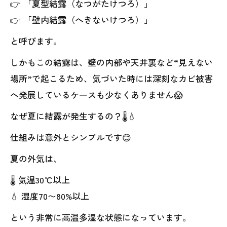
👉 「夏型結露（なつがたけつろ）」
👉 「壁内結露（へきないけつろ）」
と呼びます。
しかもこの結露は、壁の内部や天井裏など“見えない
場所”で起こるため、気づいた時には深刻なカビ被害
へ発展しているケースも少なくありません😱
なぜ夏に結露が発生するの？🌡💧
仕組みは意外とシンプルです😊
夏の外気は、
🌡 気温30℃以上
💧 湿度70〜80%以上
という非常に高温多湿な状態になっています。