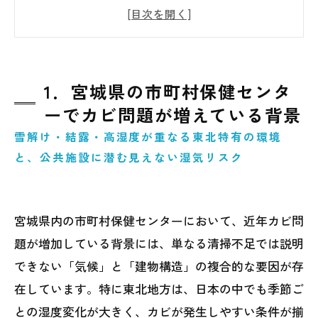
が増えている背景
2．保健センター特有のカビ発生ポイントと
は
3．見えない場所で進行するカビ汚染の実態
1．宮城県の市町村保健センタ
4．なぜ清掃だけではカビ問題は解決しない
ーでカビ問題が増えている背景
のか
雪解け・結露・高湿度が重なる東北特有の環境
5．実際に多い保健センターのカビトラブル
と、公共施設に潜む見えない湿気リスク
事例
6．カビを防ぐために必要な管理・設備・運
宮城県内の市町村保健センターにおいて、近年カビ問
用対策
題が増加している背景には、単なる清掃不足では説明
7．MIST工法Ⓡカビバスターズ仙台による原
できない「気候」と「建物構造」の複合的な要因が存
因調査と再発防止策
在しています。特に東北地方は、日本の中でも季節ご
との湿度変化が大きく、カビが発生しやすい条件が揃