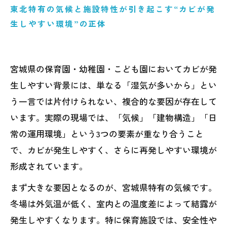
リスク
東北特有の気候と施設特性が引き起こす“カビが発
4．なぜ清掃だけではカビ問題は解決しない
生しやすい環境”の正体
のか
5．実際に多い保育施設のカビトラブル事例
宮城県の保育園・幼稚園・こども園においてカビが発
6．カビを防ぐために必要な管理・設備・運
生しやすい背景には、単なる「湿気が多いから」とい
用対策
う一言では片付けられない、複合的な要因が存在して
7．MIST工法Ⓡカビバスターズ仙台による原
います。実際の現場では、「気候」「建物構造」「日
因調査と再発防止策
常の運用環境」という3つの要素が重なり合うこと
で、カビが発生しやすく、さらに再発しやすい環境が
形成されています。
まず大きな要因となるのが、宮城県特有の気候です。
冬場は外気温が低く、室内との温度差によって結露が
発生しやすくなります。特に保育施設では、安全性や