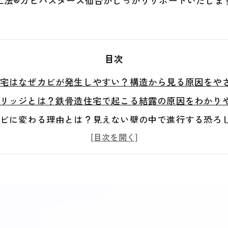
工法®カビバスターズ仙台がしっかりサポートいたしま
目次
宅はなぜカビが発生しやすい？構造から見る原因をや
リッジとは？鉄骨造住宅で起こる結露の原因をわかり
ビに変わる理由とは？見えない壁の中で進行する恐ろ
ようなカビが出るのはなぜ？鉄骨造住宅に多い特徴を
は何度も生えるの？再発を防げない本当の理由を徹底
本から解決するには？原因を突き止める調査と真菌検