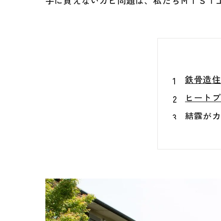
手に負えないカビ問題は、私たちＭＩＳＴ
鉄骨造住
ヒートブ
結露がカ
壁に線の
なぜカビ
カビを根