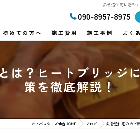
鉄骨造住宅に潜む
090-8957-8975
初めての方へ
施工費用
施工事例
よく
とは？ヒートブリッジ
り
策を徹底解説！
り
カビバスターズ仙台HOME
ブログ
鉄骨造住宅のカビ