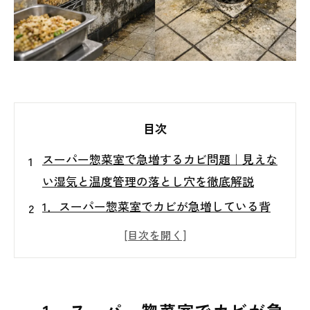
目次
スーパー惣菜室で急増するカビ問題｜見えな
い湿気と温度管理の落とし穴を徹底解説
1．スーパー惣菜室でカビが急増している背
景
2．見落とされがちなカビ発生ポイント（天
井・壁・設備周辺）
3．温度差と結露が引き起こす惣菜室特有の