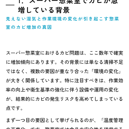
1．スーパー惣菜室でカビが急
リスク
増している背景
4．清掃だけでは解決できないカビ問題の本
見えない湿気と作業環境の変化が引き起こす惣菜
質
室のカビ増加の真因
5．実際に多いスーパー惣菜室のカビ発生事
例
スーパー惣菜室におけるカビ問題は、ここ数年で確実
6．カビを防ぐために必要な管理・環境・設
に増加傾向にあります。その背景には単なる清掃不足
備対策
ではなく、複数の要因が重なり合った「環境の変化」
7．MIST工法Ⓡカビバスターズ仙台による専
が大きく関係しています。特に注目すべきは、作業効
門対応と再発防止策
率の向上や衛生基準の強化に伴う設備や運用の変化
が、結果的にカビの発生リスクを高めてしまっている
点です。
まず一つ目の要因として挙げられるのが、「温度管理