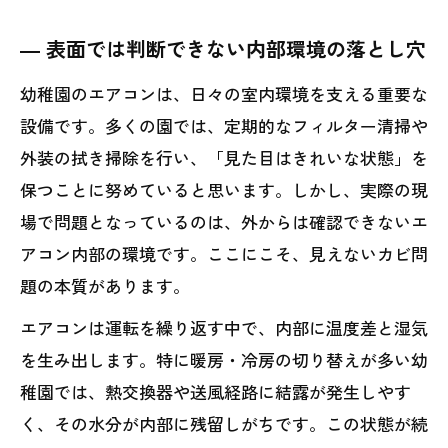
考え方
― 表面では判断できない内部環境の落とし穴
季節ごとに意識したいエアコン運用と湿気対
策
幼稚園のエアコンは、日々の室内環境を支える重要な
内部カビを繰り返さないための長期的な対策
設備です。多くの園では、定期的なフィルター清掃や
の方向性
外装の拭き掃除を行い、「見た目はきれいな状態」を
専門業者に相談すべきタイミングと判断基準
保つことに努めていると思います。しかし、実際の現
場で問題となっているのは、外からは確認できないエ
幼稚園の信頼と安心を守るために今考えるべ
アコン内部の環境です。ここにこそ、見えないカビ問
きこと
題の本質があります。
エアコンは運転を繰り返す中で、内部に温度差と湿気
を生み出します。特に暖房・冷房の切り替えが多い幼
稚園では、熱交換器や送風経路に結露が発生しやす
く、その水分が内部に残留しがちです。この状態が続