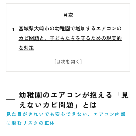
目次
宮城県大崎市の幼稚園で増加するエアコンの
カビ問題と、子どもたちを守るための現実的
な対策
幼稚園のエアコンが抱える「見えないカビ問
題」とは
なぜ宮城県大崎市の幼稚園でエアコンカビが
増えやすいのか
幼稚園のエアコンが抱える「見
エアコン内部カビが子どもたちに与える影響
えないカビ問題」とは
「清掃」と「空調環境管理」を分けて考える
見た目がきれいでも安心できない、エアコン内部
重要性
に潜むリスクの正体
幼稚園に求められるエアコン管理の基本的な