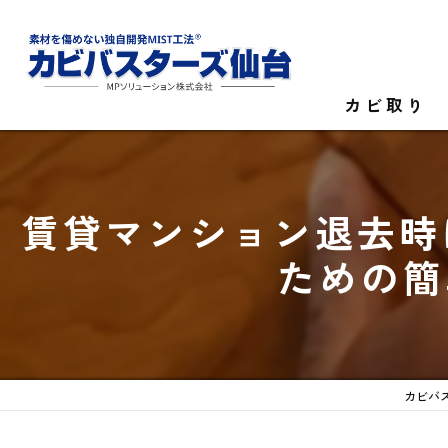
カビ取り
カビ菌検査
賃貸マンション退去時
家庭のカビ取
ための簡
施設のカビ取
カビバス