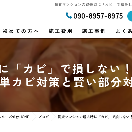
賃貸マンションの退去時に「カビ」で損をし
090-8957-8975
初めての方へ
施工費用
施工事例
よく
に「カビ」で損しない
り
単カビ対策と賢い部分対
り
ターズ仙台HOME
ブログ
賃貸マンション退去時に「カビ」で損しない！