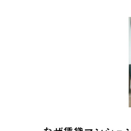
「自分で掃除してもダメ
カビ問題は原因追究がカギ
カビが心配な方へ｜真菌（
すべてを直さなくていい？
まとめ｜退去時に損をしな