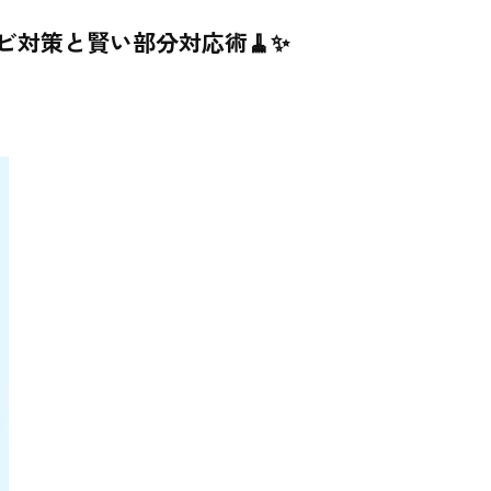
対策と賢い部分対応術🧹✨