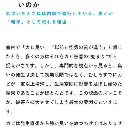
化
いのか
宮城県大崎市の気候・住宅環境とカビ発生の
気づいたときには内部で進行している、臭いが
関係
「結果」として現れる理由
目に見えないカビがもたらす生活への影響
初期段階で対応することのメリットとリスク
室内で「カビ臭い」「以前と空気の質が違う」と感じ
回避
たとき、多くの方はそれをカビ被害の“始まり”だと
日常生活の中で意識したい環境管理の基本
捉えがちです。しかし、専門的な視点から見ると、臭
自己判断が難しいと感じたときの正しい考え
いの発生は決して初期段階ではなく、むしろすでにカ
方
ビが一定以上増殖し、生活空間に影響を及ぼし始めた
専門的視点から考える「早期対応」という選
結果であることがほとんどです。この認識のズレこそ
択
が、被害を拡大させてしまう最大の要因だといえま
住まいを長く守るために知っておきたい予防
す。
の方向性
カビは発生直後から強い臭いを放つわけではありませ