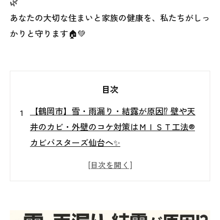
🌿
あなたの大切な住まいと家族の健康を、私たちがしっ
かりと守ります🏠💚
目次
【鶴岡市】雪・雨漏り・結露が原因⁉ 壁や天
井のカビ・外壁のコケ対策はＭＩＳＴ工法®
カビバスターズ仙台へ✨
❄️ 鶴岡市で増える「カビ・コケ・結露」被害
とは？
☔ 雪・雨漏り・結露が招くカビの原因を徹底
解説