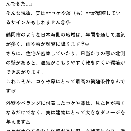
んできた…」
そんな現象、実は**コケや藻（も）**が繁殖してい
るサインかもしれません😲💦
鶴岡市のような日本海側の地域は、年間を通して湿気
が多く、雨や雪が頻繁に降ります☔❄️
さらに、住宅が密集していたり、日当たりの悪い北側
の壁があると、湿気がこもりやすく乾きにくい環境が
できあがります。
これこそが、コケや藻にとって最高の繁殖条件なんで
す🌿
外壁やベランダに付着したコケや藻は、見た目が悪く
なるだけでなく、実は建物にとって大きなダメージを
与えます⚠️
コケが水分を含むと外壁が常に湿った状態になり、塗