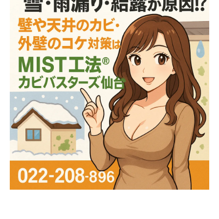
🌿 外壁やベランダに発生する「コケ」や
「藻」の正体とは？
🏠 見えない空気の汚れを「見える化」する
真菌検査とは？
🔬 カビを正確に把握することが安心安全への
第一歩
🌈 鶴岡市だけじゃない！東北全域で広がるカ
ビトラブル
📞 カビの不安を感じたら早めに相談を！
💚 まとめ：清潔で安心な住環境を守るために