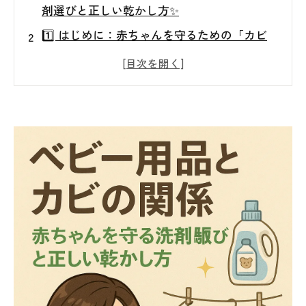
剤選びと正しい乾かし方✨
1️⃣ はじめに：赤ちゃんを守るための「カビ
対策」の重要性👶✨
2️⃣ ベビー用品にカビが生える原因とは？🦠
3️⃣ 赤ちゃんに安心な洗剤の選び方🌿
4️⃣ 効果的な乾かし方のポイント☀️
5️⃣ 室内の空気質とカビの関係🌬️
6️⃣ 東北地方のカビトラブルが増えている理
由🌧️
7️⃣ まとめ：赤ちゃんと家族の笑顔を守るた
めに🌈
8️⃣ ＭＩＳＴ工法®カビバスターズ仙台の特徴
と安心サポート🌸