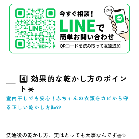
4️⃣ 効果的な乾かし方のポイン
ト☀️
室内干しでも安心！赤ちゃんの衣類をカビから守
る正しい乾かし方🌬️👕
洗濯後の乾かし方、実はとっても大事なんです🧺✨