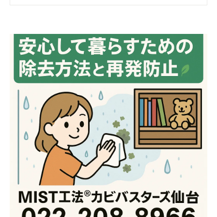
🧽 家庭でできるカビの安全な除去方法
🚪 再発を防ぐ！子供部屋のカビ対策ポイント
💡 カビを発見したときにやってはいけないこ
と
👩‍👩‍👧 プロに相談すべきケースとは？
📞 困ったら全国のＭＩＳＴ工法®カビバスタ
ーズへ！