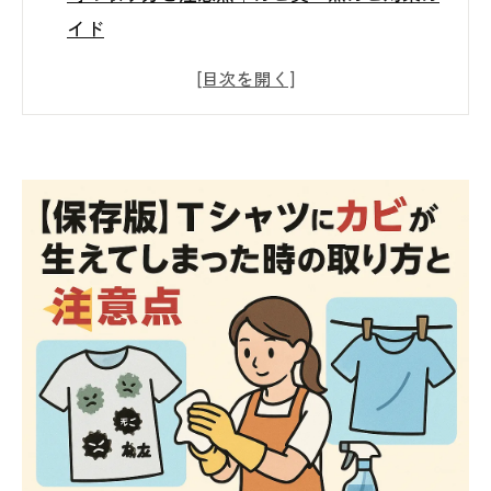
イド
Tシャツにカビが生える原因とは？ └ 湿
気・汗・収納環境が引き起こすカビの正体
Tシャツについたカビの種類と特徴 └ 黒カ
ビ・白カビ・カビ臭の違いとリスク
家庭でできるTシャツのカビ取り方法
やってはいけないNGカビ取り法
カビ臭を効果的に取り除くポイント
再発防止のためのカビ対策・予防法
それでも取れない場合の対応方法
まとめ｜Tシャツのカビ取りは早めの対策が
肝心