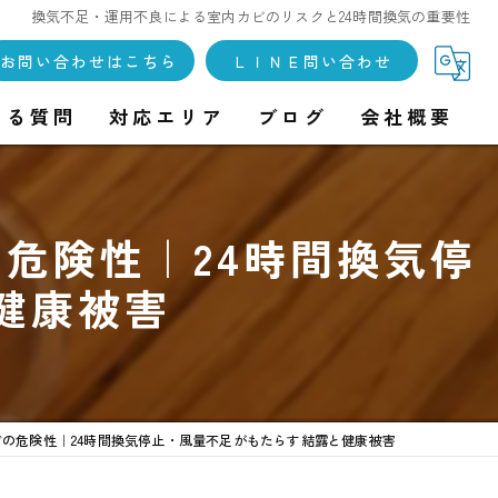
換気不足・運用不良による室内カビのリスクと24時間換気の重要性
お問い合わせはこちら
ＬＩＮＥ問い合わせ
ある質問
対応エリア
ブログ
会社概要
危険性｜24時間換気停
健康被害
の危険性｜24時間換気停止・風量不足がもたらす結露と健康被害