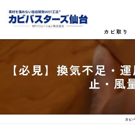
カビ取り
カビ菌検査
【必見】換気不足・運
家庭のカビ取
止・風
施設のカビ取
カビバ