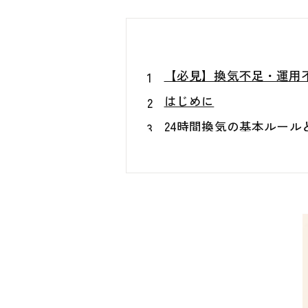
【必見】換気不足・運用
はじめに
24時間換気の基本ルール
換気不足が起きる主な原
換気不良が招く室内環境
自宅でできる換気チェッ
カビを予防するための暮
まとめ
カビで困ったら専門家へ