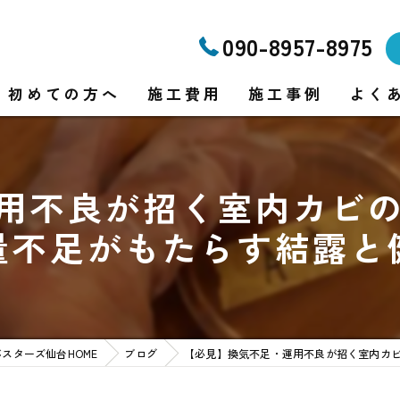
090-8957-8975
初めての方へ
施工費用
施工事例
よく
用不良が招く室内カビの
り
量不足がもたらす結露と
り
スターズ仙台HOME
ブログ
【必見】換気不足・運用不良が招く室内カビ