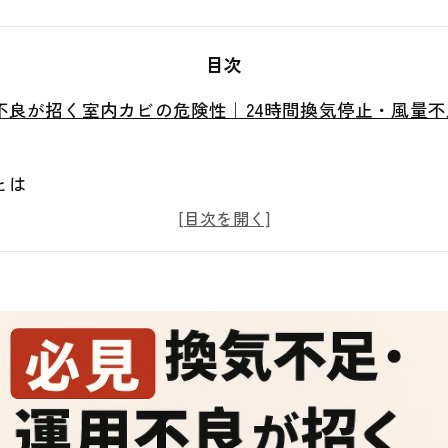
目次
不良が招く室内カビの危険性｜24時間換気停止・風量
とは
因
の悪化
クポイント
らし方