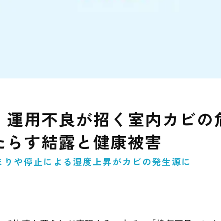
・運用不良が招く室内カビの危
たらす結露と健康被害
まりや停止による湿度上昇がカビの発生源に