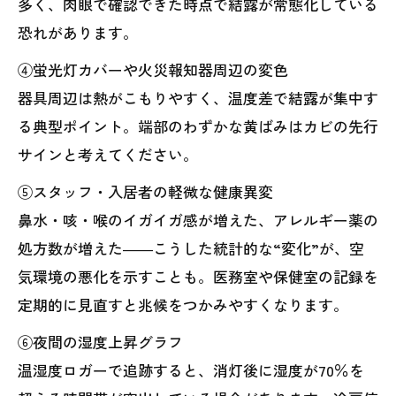
多く、肉眼で確認できた時点で結露が常態化している
恐れがあります。
④蛍光灯カバーや火災報知器周辺の変色
器具周辺は熱がこもりやすく、温度差で結露が集中す
る典型ポイント。端部のわずかな黄ばみはカビの先行
サインと考えてください。
⑤スタッフ・入居者の軽微な健康異変
鼻水・咳・喉のイガイガ感が増えた、アレルギー薬の
処方数が増えた――こうした統計的な“変化”が、空
気環境の悪化を示すことも。医務室や保健室の記録を
定期的に見直すと兆候をつかみやすくなります。
⑥夜間の湿度上昇グラフ
温湿度ロガーで追跡すると、消灯後に湿度が70％を