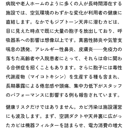
病院や老人ホームのように多くの人が長時間滞在する
施設では、空気環境のわずかな変化が利用者の健康に
直結します。なかでもジプトーン天井に潜むカビは、
目に見えた時点で既に大量の胞子を放出しており、呼
吸器系への影響は想像以上です。真菌性肺炎や気管支
喘息の誘発、アレルギー性鼻炎、皮膚炎──免疫力の
落ちた高齢者や入院患者にとって、それらは命に関わ
る合併症を招くこともあります。さらに胞子には毒性
代謝産物（マイコトキシン）を生産する種も含まれ、
長期暴露による倦怠感や頭痛、集中力低下がスタッフ
のパフォーマンスに影響する例も報告されています。
健康リスクだけではありません。カビ汚染は施設運営
にも波及します。まず、空調ダクトや天井裏に広がっ
たカビは機器フィルターを詰まらせ、電力消費の増大