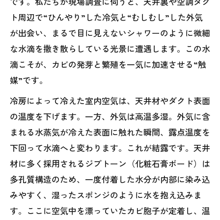
です。私たちが現場調査に伺うと、天井裏や空調ダク
ト周辺で“ひんやり”した冷気と“むしむし”した外気
が出会い、まるで目に見えないシャワーのように微細
な水滴を撒き散らしている光景に遭遇します。この水
滴こそが、カビの発芽と繁殖を一気に加速させる“触
媒”です。
冷房によって冷えた室内空気は、天井材やダクト表面
の温度を下げます。一方、外気は高温多湿。外気に含
まれる水蒸気が冷えた表面に触れた瞬間、露点温度を
下回って水滴へと変わります。これが結露です。天井
材に多く採用されるジプトーン（化粧石膏ボード）は
多孔質構造のため、一度付着した水分が内部に染み込
みやすく、湿ったスポンジのように水を抱え込みま
す。ここに空気中を漂っていたカビ胞子が定着し、温