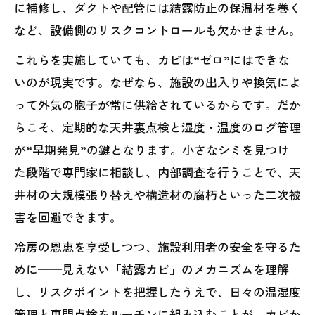
に補修し、ダクトや配管には結露防止の保温材を巻く
など、設備側のリスクコントロールも欠かせません。
これらを実施していても、カビは“ゼロ”にはできな
いのが現実です。なぜなら、施設の出入りや換気によ
って外気の胞子が常に供給されているからです。だか
らこそ、定期的な天井裏点検と湿度・温度のログ管理
が“早期発見”の鍵となります。小さなシミを見つけ
た段階で専門家に相談し、内部調査を行うことで、天
井材の大規模張り替えや構造材の腐朽といった二次被
害を回避できます。
冷房の恩恵を享受しつつ、施設利用者の安全を守るた
めに──見えない「結露カビ」のメカニズムを理解
し、リスクポイントを把握したうえで、日々の温湿度
管理と専門点検をルーチンに組み込むことが、カビか