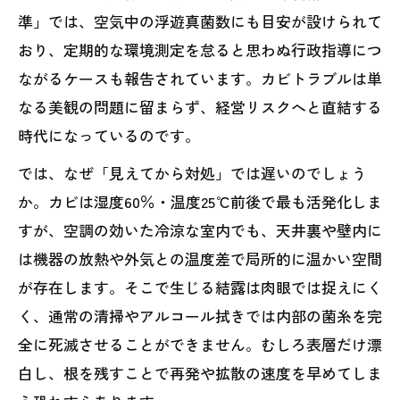
準」では、空気中の浮遊真菌数にも目安が設けられて
おり、定期的な環境測定を怠ると思わぬ行政指導につ
ながるケースも報告されています。カビトラブルは単
なる美観の問題に留まらず、経営リスクへと直結する
時代になっているのです。
では、なぜ「見えてから対処」では遅いのでしょう
か。カビは湿度60％・温度25℃前後で最も活発化しま
すが、空調の効いた冷涼な室内でも、天井裏や壁内に
は機器の放熱や外気との温度差で局所的に温かい空間
が存在します。そこで生じる結露は肉眼では捉えにく
く、通常の清掃やアルコール拭きでは内部の菌糸を完
全に死滅させることができません。むしろ表層だけ漂
白し、根を残すことで再発や拡散の速度を早めてしま