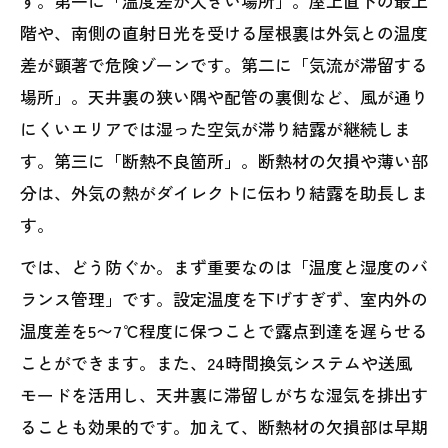
す。第一に「温度差が大きい場所」。屋上直下の最上
階や、南側の直射日光を受ける屋根裏は外気との温度
差が顕著で危険ゾーンです。第二に「気流が滞留する
場所」。天井裏の狭い隅や配管の裏側など、風が通り
にくいエリアでは湿った空気が滞り結露が継続しま
す。第三に「断熱不良箇所」。断熱材の欠損や薄い部
分は、外気の熱がダイレクトに伝わり結露を助長しま
す。
では、どう防ぐか。まず重要なのは「温度と湿度のバ
ランス管理」です。設定温度を下げすぎず、室内外の
温度差を5〜7℃程度に保つことで露点到達を遅らせる
ことができます。また、24時間換気システムや送風
モードを活用し、天井裏に滞留しがちな湿気を排出す
ることも効果的です。加えて、断熱材の欠損部は早期