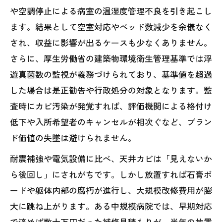
や空調停止による病室の温湿度管理不良を引き起こし
ます。結果として空室対応やベッド数減少を余儀なく
され、収益に影響が出るケースも少なくありません。
さらに、厚生労働省の建築物環境衛生管理基準では浮
遊真菌数の監視が義務づけられており、基準値を超過
した場合は是正勧告や行政処分の対象となります。監
査時にカビ汚染が発覚すれば、評価機関による格付け
低下や入所希望者のキャンセルが相次ぐなど、ブラン
ド価値の失墜は避けられません。
耐震補強や電気設備に比べ、天井カビは「見えないか
ら後回し」にされがちです。しかし放置すれば石膏ボ
ードや躯体内部の腐朽が進行し、大規模改修費用が膨
大に跳ね上がります。ある中規模病院では、早期対応
で済めば数十万円だった補修見積もりが、半年の放置