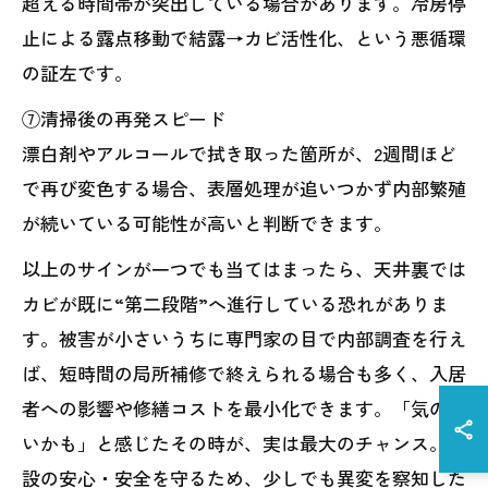
超える時間帯が突出している場合があります。冷房停
止による露点移動で結露→カビ活性化、という悪循環
の証左です。
⑦清掃後の再発スピード
漂白剤やアルコールで拭き取った箇所が、2週間ほど
で再び変色する場合、表層処理が追いつかず内部繁殖
が続いている可能性が高いと判断できます。
以上のサインが一つでも当てはまったら、天井裏では
カビが既に“第二段階”へ進行している恐れがありま
す。被害が小さいうちに専門家の目で内部調査を行え
ば、短時間の局所補修で終えられる場合も多く、入居
者への影響や修繕コストを最小化できます。「気のせ
いかも」と感じたその時が、実は最大のチャンス。施
設の安心・安全を守るため、少しでも異変を察知した