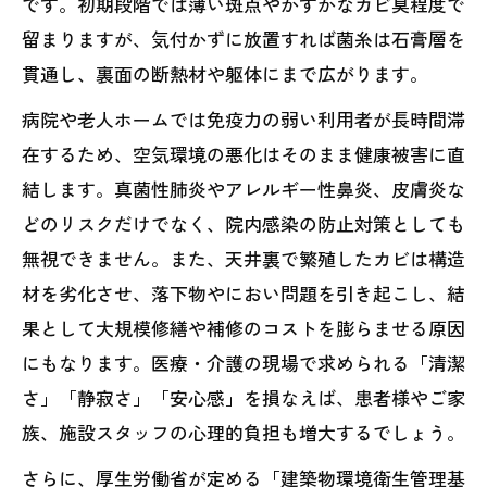
です。初期段階では薄い斑点やかすかなカビ臭程度で
留まりますが、気付かずに放置すれば菌糸は石膏層を
貫通し、裏面の断熱材や躯体にまで広がります。
病院や老人ホームでは免疫力の弱い利用者が長時間滞
在するため、空気環境の悪化はそのまま健康被害に直
結します。真菌性肺炎やアレルギー性鼻炎、皮膚炎な
どのリスクだけでなく、院内感染の防止対策としても
無視できません。また、天井裏で繁殖したカビは構造
材を劣化させ、落下物やにおい問題を引き起こし、結
果として大規模修繕や補修のコストを膨らませる原因
にもなります。医療・介護の現場で求められる「清潔
さ」「静寂さ」「安心感」を損なえば、患者様やご家
族、施設スタッフの心理的負担も増大するでしょう。
さらに、厚生労働省が定める「建築物環境衛生管理基