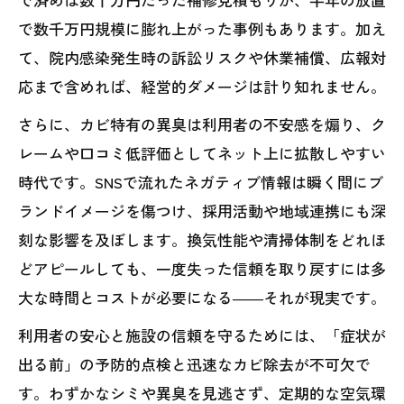
で数千万円規模に膨れ上がった事例もあります。加え
て、院内感染発生時の訴訟リスクや休業補償、広報対
応まで含めれば、経営的ダメージは計り知れません。
さらに、カビ特有の異臭は利用者の不安感を煽り、ク
レームや口コミ低評価としてネット上に拡散しやすい
時代です。SNSで流れたネガティブ情報は瞬く間にブ
ランドイメージを傷つけ、採用活動や地域連携にも深
刻な影響を及ぼします。換気性能や清掃体制をどれほ
どアピールしても、一度失った信頼を取り戻すには多
大な時間とコストが必要になる――それが現実です。
利用者の安心と施設の信頼を守るためには、「症状が
出る前」の予防的点検と迅速なカビ除去が不可欠で
す。わずかなシミや異臭を見逃さず、定期的な空気環