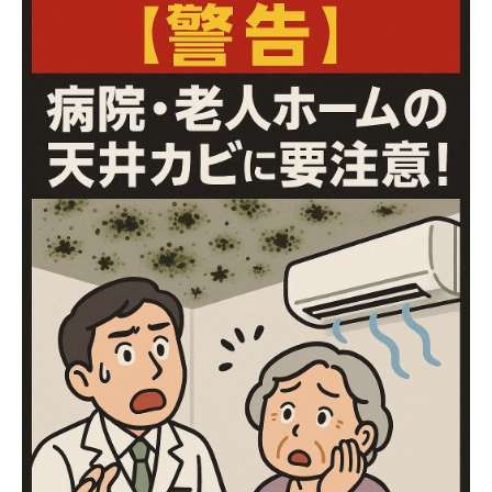
カビがもたらす健康リスクと施設運営への影
響
見逃しがちなカビ発生のサインと初期症状
放置が招く二次被害 ─ 修繕コストとイメー
ジダウン
早期発見・早期対策の重要性
実際に寄せられた相談事例（ダイジェスト）
まとめ ─ カビトラブルを未然に防ぐために
お問い合わせ・無料調査のご案内