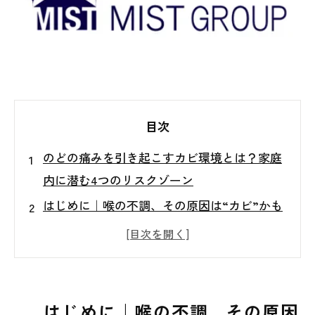
目次
のどの痛みを引き起こすカビ環境とは？家庭
内に潜む4つのリスクゾーン
はじめに｜喉の不調、その原因は“カビ”かも
しれません
カビが喉に与えるメカニズムとは？
注意すべきカビリスク環境4選
住まいのカビチェック｜こんな症状が出たら
はじめに｜喉の不調、その原因