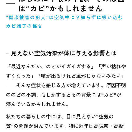
要注意！
は“カビ”かもしれません
MIST工法Ⓡによる根本対策のすすめ
“健康被害の犯人”は空気中に？知らずに吸い込む
まとめ｜のどを守るために“空気の質”を整え
カビ胞子の怖さ
る暮らしを
– 見えない空気汚染が体に与える影響とは
「最近なんだか、のどがイガイガする」「声が枯れや
すくなった」「咳が出るけれど風邪じゃないみたい」
――そんな症状を感じる方が増えています。原因不明
ののどの不調、もしかするとその背景には“カビ”が
潜んでいるかもしれません。
私たちの暮らしの中には、目に見えない“空気の
質”の問題が潜んでいます。特に近年は高気密・高断