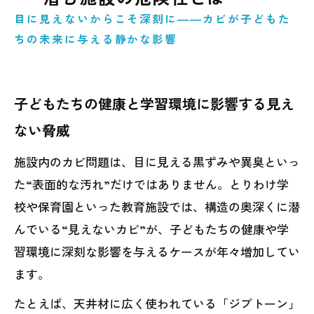
工場・倉庫における結露型カビ問題
目に見えないからこそ深刻に――カビが子どもた
ちの未来に与える静かな影響
カビ被害を防ぐために施設ができること
まとめ｜施設管理の“新常識”としてのカビ対
策
子どもたちの健康と学習環境に影響する見え
ない脅威
施設内のカビ問題は、目に見える黒ずみや異臭といっ
た“表面的な汚れ”だけではありません。とりわけ学
校や保育園といった教育施設では、構造の奥深くに潜
んでいる“見えないカビ”が、子どもたちの健康や学
習環境に深刻な影響を与えるケースが年々増加してい
ます。
たとえば、天井材に広く使われている「ジプトーン」