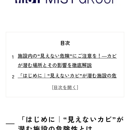
目次
施設内の“見えない危険”にご注意を！―カビ
が潜む場所とその影響を徹底解説
「はじめに｜“見えないカビ”が潜む施設の危
険性とは
学校・保育園に多いカビの実態
病院・介護施設のカビ問題」
ホテル・旅館での見えないカビリスク
「はじめに｜“見えないカビ”が
飲食店・厨房設備に潜む衛生リスク
潜む施設の危険性とは