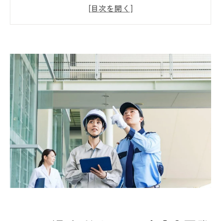
調査とは
見えないカビを見逃さない！真菌（カビ菌）
検査の重要性
カビを生やさない環境づくり！防カビ対策の
考え方
長期保証の安心感とは？数年後もキレイを保
つための考え方
カビが不安な方へ｜早めの相談とプロに任せ
るメリット