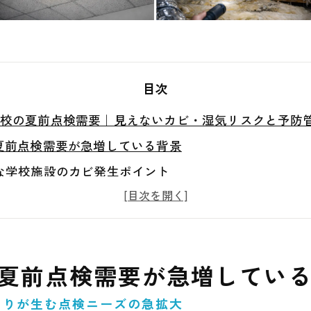
目次
校の夏前点検需要｜見えないカビ・湿気リスクと予防
夏前点検需要が急増している背景
な学校施設のカビ発生ポイント
が引き起こす湿気と結露のリスク
決できないカビ問題の本質
施設のカビ発生事例
の夏前点検需要が急増してい
き点検・管理・環境対策のポイント
カビバスターズ仙台による専門対応と再発防止策
まりが生む点検ニーズの急拡大