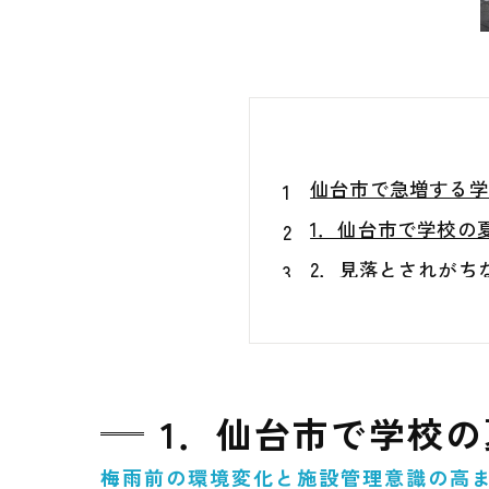
仙台市で急増する学
1．仙台市で学校の
2．見落とされがち
3．仙台特有の気候
4．清掃だけでは解
5．実際に多い学校
1．仙台市で学校
6．夏前に実施すべ
7．MIST工法Ⓡ
梅雨前の環境変化と施設管理意識の高