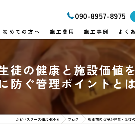
090-8957-8975
初めての方へ
施工費用
施工事例
よく
生徒の健康と施設価値
り
に防ぐ管理ポイントと
り
カビバスターズ仙台HOME
ブログ
梅雨前の点検が児童・生徒