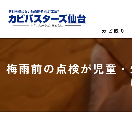
カビ取り
カビ菌検査
梅雨前の点検が児童・
家庭のカビ取
施設のカビ取