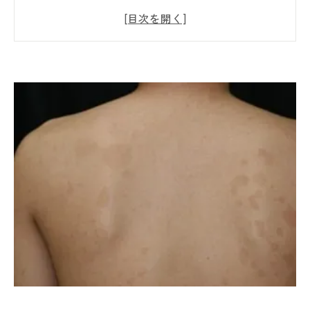
る仕組みを徹底解説
なぜ発症する？癜風と湿気・住環境の深い関
係をやさしく解説
放置はNG！癜風が広がる理由と再発を繰り返
す本当の原因とは
カビ問題の本質は「見えない原因」真菌検査
でわかる安心の第一歩
東北のカビ対策はお任せ！癜風と住環境を守
るための正しい対策と相談のすすめ