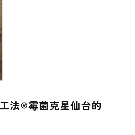
司
T工法®霉菌克星仙台的