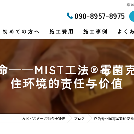
霉菌
090-8957-8975
初めての方へ
施工費用
施工事例
よく
命——MIST工法®霉菌
り
住环境的责任与价值
り
カビバスターズ仙台HOME
ブログ
作为专业除霉公司的使命