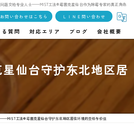
问题交给专业人士——MIST工法®霉菌克星仙台作为除霉专家的真正角色
お問い合わせはこちら
ＬＩＮＥ問い合わせ
ある質問
対応エリア
ブログ
会社概要
克星仙台守护东北地区居
——MIST工法®霉菌克星仙台守护东北地区居住环境的责任与价值