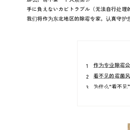
手に負えないカビトラブル（无法自行处理的
我们将作为东北地区的除霉专家，认真守护您
作为专业除霉公
看不见的霉菌风
为什么“看不见
霉菌反复出现
用眼睛确认“看
空气流动也会
不改善原因就