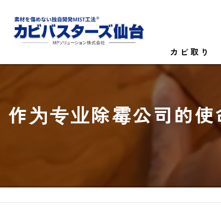
カビ取り
カビ菌検査
作为专业除霉公司的使
家庭のカビ取
施設のカビ取