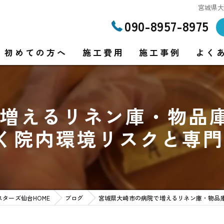
宮城県
090-8957-8975
初めての方へ
施工費用
施工事例
よく
増えるリネン庫・物品庫
り
く院内環境リスクと専門
り
スターズ仙台HOME
ブログ
宮城県大崎市の病院で増えるリネン庫・物品庫