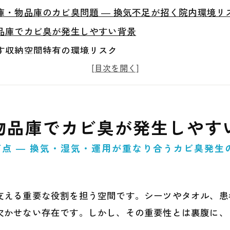
庫・物品庫のカビ臭問題 ― 換気不足が招く院内環境リ
品庫でカビ臭が発生しやすい背景
す収納空間特有の環境リスク
る理由を環境面から考える
リネン庫・物品庫の構造的特徴
臭い問題」が与える影響とは
物品庫でカビ臭が発生しやす
れやすい換気・空気循環のポイント
ランスをどう考えるべきか
点 ― 換気・湿気・運用が重なり合うカビ臭発生
いための予防的な環境管理の視点
直す際に意識したい基本的考え方
支える重要な役割を担う空間です。シーツやタオル、患
ないために必要な判断基準
欠かせない存在です。しかし、その重要性とは裏腹に、
必要となるサインとは