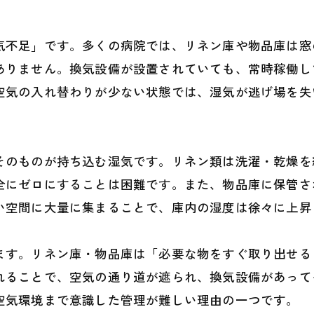
られる長期的な収納環境管理の方向性
納空間の環境管理が院内の信頼を支える
気不足」です。多くの病院では、リネン庫や物品庫は窓
ありません。換気設備が設置されていても、常時稼働し
空気の入れ替わりが少ない状態では、湿気が逃げ場を失
そのものが持ち込む湿気です。リネン類は洗濯・乾燥を
全にゼロにすることは困難です。また、物品庫に保管さ
い空間に大量に集まることで、庫内の湿度は徐々に上昇
ます。リネン庫・物品庫は「必要な物をすぐ取り出せる
れることで、空気の通り道が遮られ、換気設備があって
空気環境まで意識した管理が難しい理由の一つです。