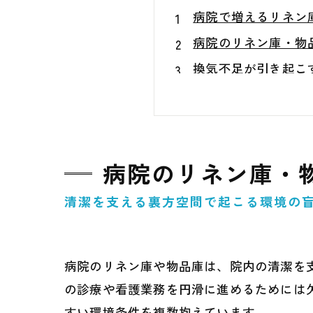
病院で増えるリネン
病院のリネン庫・物
換気不足が引き起こ
清掃しても臭いが残
湿気が滞留しやすい
医療施設における「
病院のリネン庫・
日常管理で見落とさ
収納量と通気性のバ
清潔を支える裏方空間で起こる環境の盲
カビ臭を発生させな
換気設備・運用を見
病院のリネン庫や物品庫は、院内の清潔を
表面的な消臭に頼ら
の診療や看護業務を円滑に進めるためには
専門的な環境調査が
すい環境条件を複数抱えています。