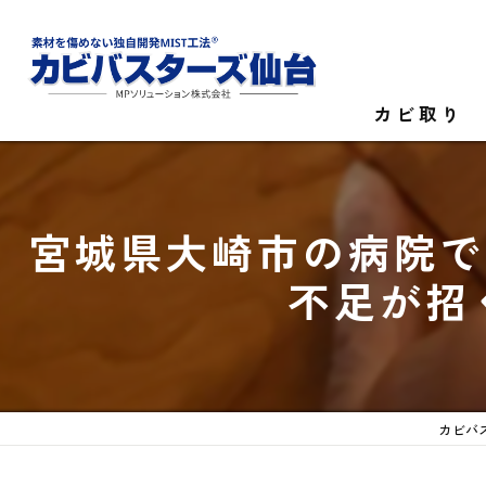
カビ取り
カビ菌検査
宮城県大崎市の病院で
家庭のカビ取
不足が招
施設のカビ取
カビバ