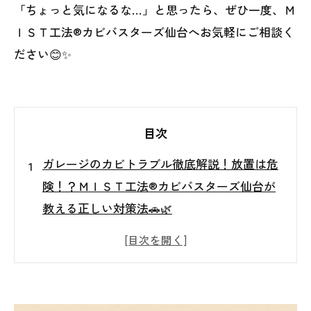
「ちょっと気になるな…」と思ったら、ぜひ一度、Ｍ
ＩＳＴ工法®カビバスターズ仙台へお気軽にご相談く
ださい😊✨
目次
ガレージのカビトラブル徹底解説！放置は危
険！？ＭＩＳＴ工法®カビバスターズ仙台が
教える正しい対策法🚗🌿
🚗【はじめに】意外と多い！ガレージのカビ
トラブルとは？
🌧️【第1章】なぜガレージはカビが発生しや
すいの？