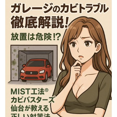
🦠【第2章】ガレージに発生する主なカビの
種類と危険性
🔍【第3章】カビを見つけたらどうする？正
しい初期対応方法
🧪【第4章】一般社団法人微生物対策協会との
連携による真菌（カビ菌）検査の重要性
🌿【第5章】環境にやさしいカビ対策の考え
方
🏡【第6章】ガレージをカビから守るための
予防ポイント
💬【第7章】まとめ：ガレージのカビトラブ
ルは早めの相談がカギ！