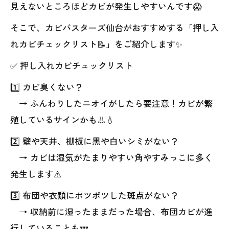
見えないところほどカビが発生しやすいんです😱
そこで、カビバスターズ仙台がおすすめする「押し入
れカビチェックリスト📝」をご紹介します✨
✅ 押し入れカビチェックリスト
1️⃣ カビ臭くない？
→ ふんわりしたニオイがしたら要注意！カビが繁
殖しているサインかも👃💧
2️⃣ 壁や天井、棚板に黒や白いシミがない？
→ カビは湿気がたまりやすい角やすみっこに多く
発生します⚠️
3️⃣ 布団や衣類にポツポツした斑点がない？
→ 収納前に湿ったままだった場合、布団カビが進
行していることも💤