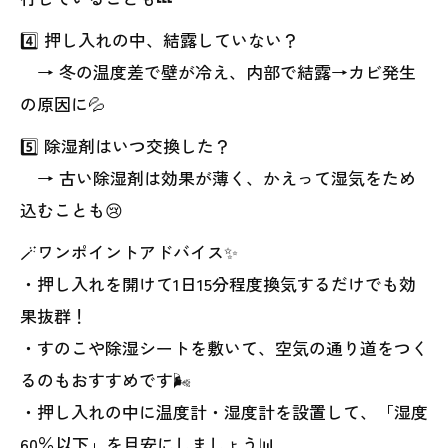
4️⃣ 押し入れの中、結露していない？
→ 冬の温度差で壁が冷え、内部で結露→カビ発生
の原因に💦
5️⃣ 除湿剤はいつ交換した？
→ 古い除湿剤は効果が薄く、かえって湿気をため
込むことも😢
🪄ワンポイントアドバイス✨
・押し入れを開けて1日15分程度換気するだけでも効
果抜群！
・すのこや除湿シートを敷いて、空気の通り道をつく
るのもおすすめです🌬️
・押し入れの中に温度計・湿度計を設置して、「湿度
60％以下」を目安にしましょう📊