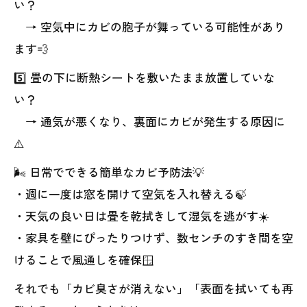
い？
→ 空気中にカビの胞子が舞っている可能性があり
ます💨
5️⃣ 畳の下に断熱シートを敷いたまま放置していな
い？
→ 通気が悪くなり、裏面にカビが発生する原因に
⚠️
🌬️ 日常でできる簡単なカビ予防法💡
・週に一度は窓を開けて空気を入れ替える🍃
・天気の良い日は畳を乾拭きして湿気を逃がす☀️
・家具を壁にぴったりつけず、数センチのすき間を空
けることで風通しを確保🪟
それでも「カビ臭さが消えない」「表面を拭いても再