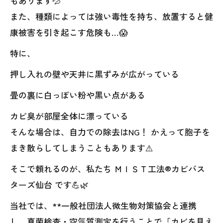
もあります💦
また、種類によっては強い毒性を持ち、放置すると健
康被害を引き起こす危険も…😱
特に、
押し入れの壁や天井に黒ずみが広がっている
畳の裏に白っぽい粉や黒い点がある
カビ臭が部屋全体に漂っている
そんな場合は、自力での除去はNG！ かえって胞子を
まき散らしてしまうこともあります⚠️
そこで頼れるのが、私たち ＭＩＳＴ工法®カビバス
ターズ仙台 です💪🌿
当社では、**一般社団法人微生物対策協会と連携
し、真菌検査・空気質測定を行うことで「カビを見え