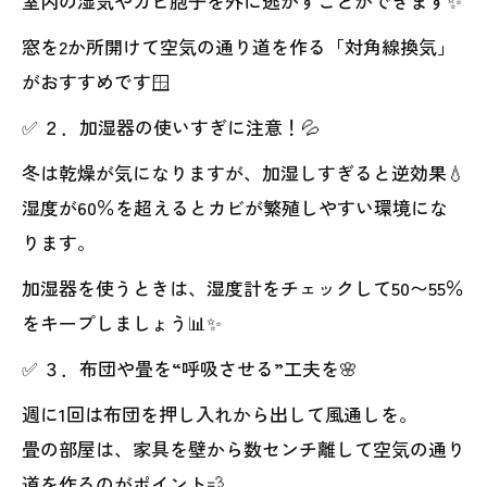
室内の湿気やカビ胞子を外に逃がすことができます✨
窓を2か所開けて空気の通り道を作る「対角線換気」
がおすすめです🪟
✅ ２．加湿器の使いすぎに注意！💦
冬は乾燥が気になりますが、加湿しすぎると逆効果💧
湿度が60％を超えるとカビが繁殖しやすい環境にな
ります。
加湿器を使うときは、湿度計をチェックして50〜55％
をキープしましょう📊✨
✅ ３．布団や畳を“呼吸させる”工夫を🌸
週に1回は布団を押し入れから出して風通しを。
畳の部屋は、家具を壁から数センチ離して空気の通り
道を作るのがポイント💨