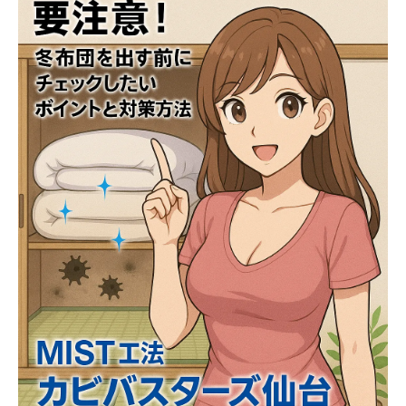
🧘‍♀️ 冬を快適に迎えるためのカビ対策習慣☃️
☎️ 手に負えないカビトラブルは専門家へ！Ｍ
ＩＳＴ工法®カビバスターズ仙台にご相談を
📞
🌸 まとめ：カビを防いで、清潔で心地よい冬
を迎えよう！