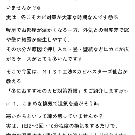
いませんか？❄️
実は…冬こそカビ対策が大事な時期なんです😳💦
暖房でお部屋が温かくなる一方、外気との温度差で窓
や壁に結露が発生しやすく、
その水分が原因で押し入れ・畳・壁紙などにカビが広
がるケースがとても多いんです💧
そこで今回は、ＭＩＳＴ工法®カビバスターズ仙台が
教える
「冬におすすめのカビ対策習慣」をご紹介します🌿✨
✅ １．こまめな換気で湿気を逃がそう🌬️
寒いからといって締め切っていませんか？
実は、1日2〜3回・10分程度の換気をするだけで、