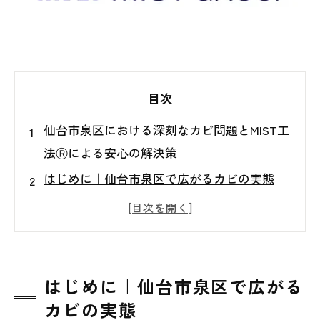
目次
仙台市泉区における深刻なカビ問題とMIST工
法Ⓡによる安心の解決策
はじめに｜仙台市泉区で広がるカビの実態
カビがもたらす健康と住環境への影響
自己対策の限界とよくある失敗
MIST工法Ⓡによる根本的なカビ対策
日常生活でできるカビ予防の習慣
はじめに｜仙台市泉区で広がる
カビの実態
まとめ｜泉区で安心して暮らすために