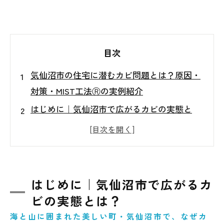
目次
気仙沼市の住宅に潜むカビ問題とは？原因・
対策・MIST工法Ⓡの実例紹介
はじめに｜気仙沼市で広がるカビの実態と
は？
なぜ気仙沼市はカビが発生しやすいのか？
放置されたカビが引き起こすリスク
カビ対策にMIST工法Ⓡが選ばれる理由
はじめに｜気仙沼市で広がるカ
ご家庭でできるカビ予防のポイント
ビの実態とは？
まとめ｜安心して暮らすためのカビ対策はお
海と山に囲まれた美しい町・気仙沼市で、なぜカ