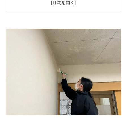
【プロはここが違う】なぜ黒カビ問題が30分
で見えてくるのか？原因特定のスピードと精
度の秘密
【徹底調査】見えないカビの原因を突き止め
る！ＭＩＳＴ工法®カビバスターズ仙台の調
査方法とは
【見えないカビを可視化】真菌検査でわか
る！室内に潜むカビの正体とリスクとは？
【再発防止が最重要】東北の住宅で黒カビを
繰り返さないために知っておきたいポイント