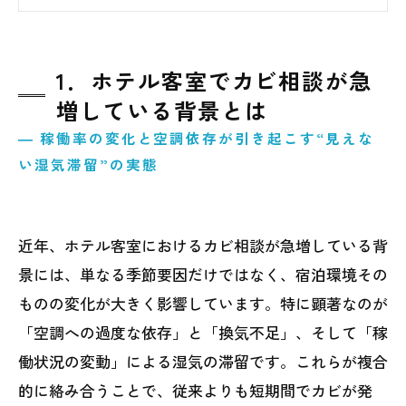
2．客室内で発生しやすいカビの主な原因
3．見落とされがちな危険箇所
4．清掃やクロス張替えだけでは解決できな
1．ホテル客室でカビ相談が急
い理由
増している背景とは
5．実際に多いホテル客室のカビ発生事例
― 稼働率の変化と空調依存が引き起こす“見えな
6．カビを防ぐために必要な管理・設備・運
い湿気滞留”の実態
用対策
7．MIST工法Ⓡカビバスターズ仙台による原
近年、ホテル客室におけるカビ相談が急増している背
因調査と再発防止策
景には、単なる季節要因だけではなく、宿泊環境その
ものの変化が大きく影響しています。特に顕著なのが
「空調への過度な依存」と「換気不足」、そして「稼
働状況の変動」による湿気の滞留です。これらが複合
的に絡み合うことで、従来よりも短期間でカビが発