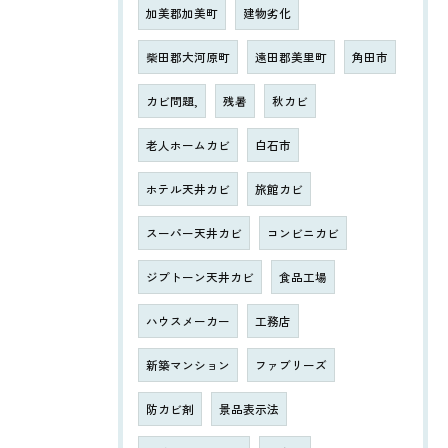
加美郡加美町
建物劣化
柴田郡大河原町
遠田郡美里町
角田市
カビ問題,
残暑
秋カビ
老人ホームカビ
白石市
ホテル天井カビ
旅館カビ
スーパー天井カビ
コンビニカビ
ジプトーン天井カビ
食品工場
ハウスメーカー
工務店
新築マンション
ファブリーズ
防カビ剤
景品表示法