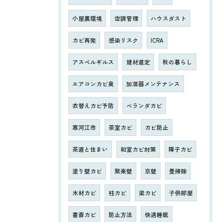
小屋裏環境
空調管理
ハウスダスト
カビ再発
感染リスク
ICRA
アスペルギルス
建材選定
秋の暮らし
エアコンカビ臭
加湿器メンテナンス
衣替えカビ予防
ベランダカビ
寒河江市
茶室カビ
カビ防止
茶道と住まい
和室カビ対策
障子カビ
塗り壁カビ
聚楽壁
京壁
畳掃除
木材カビ
柱カビ
梁カビ
子供部屋
書斎カビ
防止方法
快適睡眠