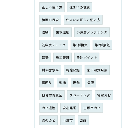
正しい使い方
住まいの健康
加湿の目安
住まいの正しい使い方
収納
床下湿度
小屋裏メンテナンス
初年度チェック
第1種換気
第2種換気
建築
施工管理
設計ポイント
材料含水率
乾燥記録
床下湿気対策
窓回り
熱橋
断熱
気密
仙台市青葉区
フローリング
寝室カビ
カビ退治
安心睡眠
山形市カビ
窓のカビ
山形市
ZEB