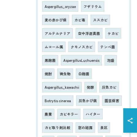
Aspergillus_oryzae
フザリウム
麦の赤かび病
カビ毒
ススカビ
アルテルナリア
空中浮遊真菌
ケカビ
ムコール属
クモノスカビ
テンペ菌
黒麹菌
AspergillusLuchuensis
泡盛
焼酎
微生物
白麹菌
Aspergillus_kawachii
発酵
灰色カビ
Botrytis cinerea
灰色かび病
園芸病害
農業
カビキラー
ハイター
カビ取り剤比較
窓の結露
泉区