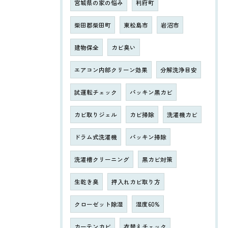
宮城県の家の悩み
利府町
柴田郡柴田町
東松島市
岩沼市
建物保全
カビ臭い
エアコン内部クリーン効果
分解洗浄目安
試運転チェック
パッキン黒カビ
カビ取りジェル
カビ掃除
洗濯機カビ
ドラム式洗濯機
パッキン掃除
洗濯槽クリーニング
黒カビ対策
生乾き臭
押入れカビ取り方
クローゼット除湿
湿度60%
カーテンカビ
衣替えチェック