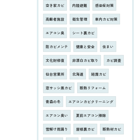
空き家カビ
内陸避難
感染症対策
高齢者施設
衛生管理
車内カビ対策
エアコン臭
シート裏カビ
防カビメンテ
健康と安全
住まい
文化財修復
非漂白カビ取り
カビ調査
仙台営業所
北海道
結露カビ
窓サッシ黒カビ
断熱リフォーム
青森の冬
エアコンカビクリーニング
エアコン臭い
夏前エアコン掃除
雪解け雨漏り
屋根裏カビ
断熱材カビ