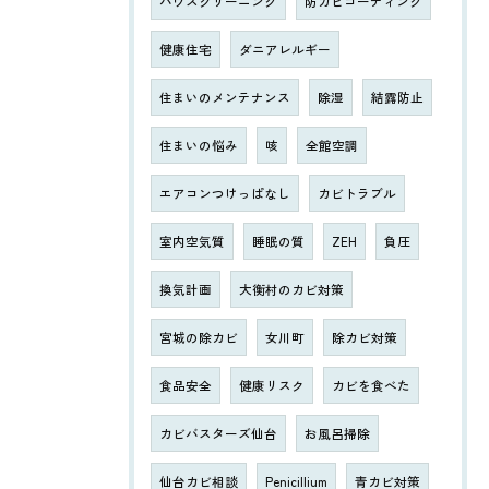
ハウスクリーニング
防カビコーティング
健康住宅
ダニアレルギー
住まいのメンテナンス
除湿
結露防止
住まいの悩み
咳
全館空調
エアコンつけっぱなし
カビトラブル
室内空気質
睡眠の質
ZEH
負圧
換気計画
大衡村のカビ対策
宮城の除カビ
女川町
除カビ対策
食品安全
健康リスク
カビを食べた
カビバスターズ仙台
お風呂掃除
仙台カビ相談
Penicillium
青カビ対策