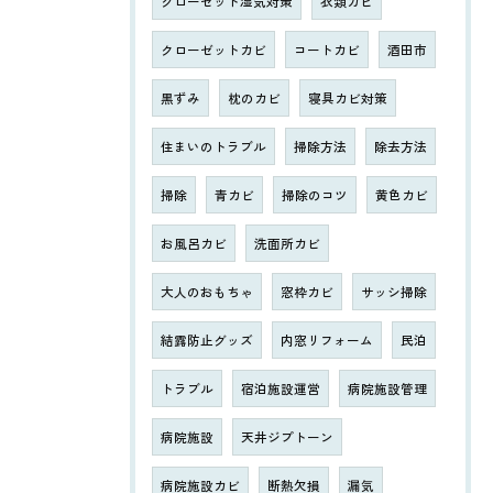
クローゼット湿気対策
衣類カビ
クローゼットカビ
コートカビ
酒田市
黒ずみ
枕のカビ
寝具カビ対策
住まいのトラブル
掃除方法
除去方法
掃除
青カビ
掃除のコツ
黄色カビ
お風呂カビ
洗面所カビ
大人のおもちゃ
窓枠カビ
サッシ掃除
結露防止グッズ
内窓リフォーム
民泊
トラブル
宿泊施設運営
病院施設管理
病院施設
天井ジプトーン
病院施設カビ
断熱欠損
漏気