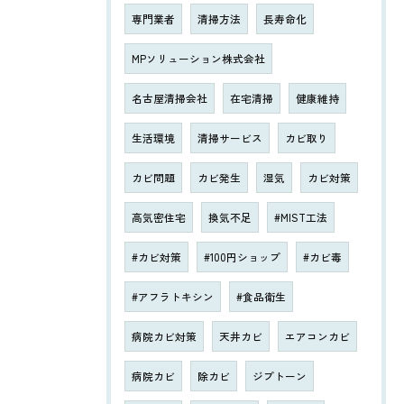
専門業者
清掃方法
長寿命化
MPソリューション株式会社
名古屋清掃会社
在宅清掃
健康維持
生活環境
清掃サービス
カビ取り
カビ問題
カビ発生
湿気
カビ対策
高気密住宅
換気不足
#MIST工法
#カビ対策
#100円ショップ
#カビ毒
#アフラトキシン
#食品衛生
病院カビ対策
天井カビ
エアコンカビ
病院カビ
除カビ
ジプトーン