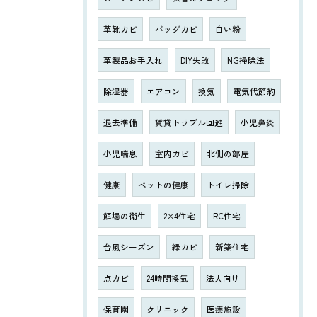
革靴カビ
バッグカビ
白い粉
革製品お手入れ
DIY失敗
NG掃除法
除湿器
エアコン
換気
電気代節約
退去準備
賃貸トラブル回避
小児鼻炎
小児喘息
室内カビ
北側の部屋
健康
ペットの健康
トイレ掃除
餌場の衛生
2×4住宅
RC住宅
台風シーズン
緑カビ
新築住宅
点カビ
24時間換気
法人向け
保育園
クリニック
医療施設