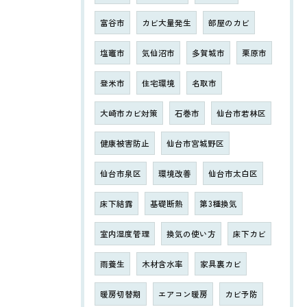
富谷市
カビ大量発生
部屋のカビ
塩竈市
気仙沼市
多賀城市
栗原市
登米市
住宅環境
名取市
大崎市カビ対策
石巻市
仙台市若林区
健康被害防止
仙台市宮城野区
仙台市泉区
環境改善
仙台市太白区
床下結露
基礎断熱
第3種換気
室内湿度管理
換気の使い方
床下カビ
雨養生
木材含水率
家具裏カビ
暖房切替期
エアコン暖房
カビ予防