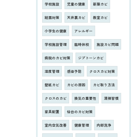
学校施設
児童の健康
新築カビ
結露対策
天井裏カビ
教室カビ
小学生の健康
アレルギー
学校施設管理
臨時休校
施設カビ問題
病院のカビ対策
ジプトーンカビ
湿度管理
感染予防
クロスカビ対策
壁紙カビ
カビの原因
カビ取り方法
クロスのカビ
換気の重要性
清掃習慣
家具配置
仙台のカビ対策
室内空気改善
健康管理
内部洗浄