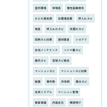
室内環境
咳喘息
慢性副鼻腔炎
のどの違和感
住環境改善
押入れカビ
喘息
押入れのカビ
衣類のカビ
収納カビ対策
建材腐食
シロアリ
住宅メンテナンス
ベニヤ裏カビ
壁内カビ
宮城カビ除去
マンションカビ
マンションカビ対策
結露
築年数
共有部
漏水カビ
住民トラブル
マンション管理
資産価値
内装劣化
梅雨明け