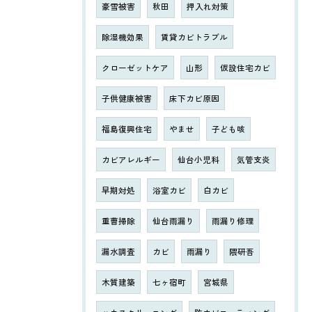
豪雪被害
秋田
押入れ対策
除湿機効果
賃貸カビトラブル
クローゼットケア
山形
仮設住宅カビ
子供健康被害
床下カビ原因
福島復興住宅
やませ
子ども咳
カビアレルギー
仙台小児科
気管支炎
早期対処
浴室カビ
白カビ
重曹掃除
仙台雨漏り
雨漏り修理
漏水調査
カビ
雨漏り
隈研吾
木質建築
七ヶ宿町
宮城県