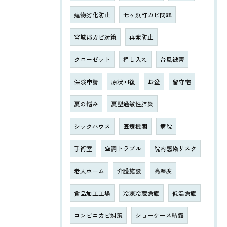
建物劣化防止
七ヶ浜町カビ問題
宮城郡カビ対策
再発防止
クローゼット
押し入れ
台風被害
保険申請
原状回復
お盆
留守宅
夏の悩み
夏型過敏性肺炎
シックハウス
医療機関
病院
手術室
空調トラブル
院内感染リスク
老人ホーム
介護施設
高湿度
食品加工工場
冷凍冷蔵倉庫
低温倉庫
コンビニカビ対策
ショーケース結露