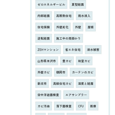
ゼロエネルギービル
夏型結露
内部結露
高断熱住宅
雨水浸入
住宅保険
外壁劣化
外壁
屋根
逆転結露
施工中の雨掛かり
ZEHマンション
省エネ住宅
浸水被害
山形県米沢市
畳カビ
和室カビ
外壁カビ
鶴岡市
カーテンのカビ
新庄市
高級住宅カビ
湿度と結露
空中浮遊菌検査
エアサンプラー
カビ汚染
落下菌検査
CFU
医療