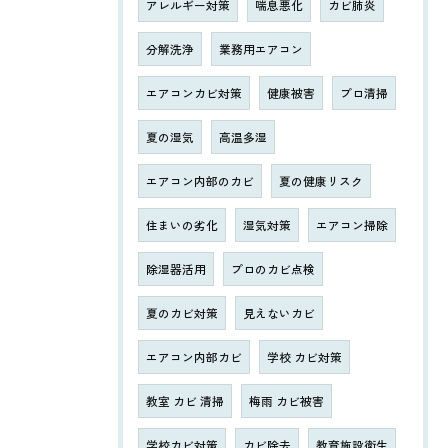
アレルギー対策
喘息悪化
カビ肺炎
分解洗浄
業務用エアコン
エアコンカビ対策
健康被害
プロ清掃
夏の湿気
高温多湿
エアコン内部のカビ
夏の健康リスク
住まいの劣化
湿気対策
エアコン掃除
除湿器活用
プロのカビ点検
夏のカビ対策
見えないカビ
エアコン内部カビ
学校 カビ対策
教室 カビ 清掃
梅雨 カビ被害
学校カビ対策
カビ除去
教育施設衛生