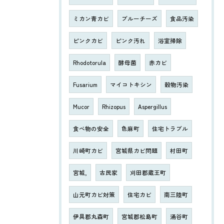
ミカン青カビ
ブルーチーズ
食品汚染
ピンクカビ
ピンク汚れ
浴室掃除
Rhodotorula
酵母菌
赤カビ
Fusarium
マイコトキシン
穀物汚染
Mucor
Rhizopus
Aspergillus
食べ物の安全
色麻町
住宅トラブル
川崎町カビ
宮城県カビ問題
村田町
宮城,
古民家
刈田郡蔵王町
山元町カビ対策
住宅カビ
南三陸町
伊具郡丸森町
宮城郡松島町
涌谷町