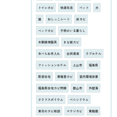
トイレカビ
快適生活
ペット
犬
猫
おしっこシート
床カビ
ベッドカビ
子供のいる暮らし
木製調理器具
まな板カビ
木べらお手入れ
台所清潔
ラブホテル
ファッションホテル
上山市
福島県
県営住宅
寒暖差カビ
室内環境改善
福島県住宅カビ問題
郡山市
外壁藻
クラドスポリウム
ペニシリウム
東北のカビ相談
コウジカビ
黄麹菌