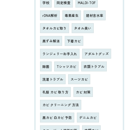
学校
同定検査
MALDI-TOF
rDNA解析
毒素産生
建材含水率
タオルカビ取り
タオル臭い
黒ずみ解消
下着カビ
ランジェリーお手入れ
アダルトグッズ
除菌
Tシャツカビ
衣類トラブル
洗濯トラブル
スーツカビ
礼服 カビ 取り方
カビ 対策
カビ クリーニング 方法
黒カビ 白カビ 予防
デニムカビ