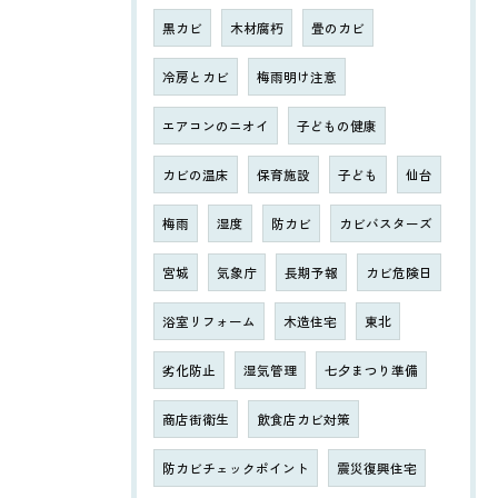
黒カビ
木材腐朽
畳のカビ
冷房とカビ
梅雨明け注意
エアコンのニオイ
子どもの健康
カビの温床
保育施設
子ども
仙台
梅雨
湿度
防カビ
カビバスターズ
宮城
気象庁
長期予報
カビ危険日
浴室リフォーム
木造住宅
東北
劣化防止
湿気管理
七夕まつり準備
商店街衛生
飲食店カビ対策
防カビチェックポイント
震災復興住宅