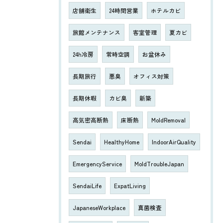
店舗衛生
24時間営業
ホテルカビ
旅館メンテナンス
客室管理
夏カビ
24h冷房
常時空調
お盆休み
長期旅行
悪臭
オフィス対策
長期休暇
カビ臭
新築
高気密高断熱
床断熱
MoldRemoval
Sendai
HealthyHome
IndoorAirQuality
EmergencyService
MoldTroubleJapan
SendaiLife
ExpatLiving
JapaneseWorkplace
真菌検査