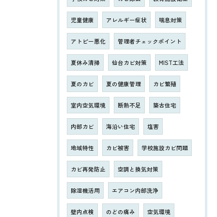
児童健康
アレルギー症状
喘息対策
アトピー悪化
管理者チェックポイント
夏休み清掃
仙台カビ対策
MIST工法
夏のカビ
夏の健康管理
カビ繁殖
室内空気環境
断熱不足
築古住宅
内部カビ
海沿い住宅
塩害
地域特性
カビ被害
学校施設カビ問題
カビ再発防止
空調と換気対策
除湿機活用
エアコン内部洗浄
壁内点検
のどの痛み
空気環境