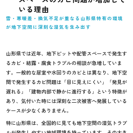
害虫問題の実態
いる理由
4．コンクリート中性化と鉄筋腐食が建物寿
雪・寒暖差・換気不足が重なる山形県特有の環境
命を縮める理由
が地下空間に深刻な湿気を生み出す
5．市販除湿や簡易清掃では解決できない本
当の理由
山形県では近年、地下ピットや配管スペースで発生す
6．MIST工法Ⓡカビバスターズ仙台による地
るカビ・結露・腐食トラブルの相談が急増していま
下ピット専門対策
す。一般的な居室や水回りのカビとは異なり、地下空
7．山形県の建物を長期的に守るために必要
間で発生するカビ問題は「目に見えにくい」「発見が
な予防管理方法
遅れる」「建物内部で静かに進行する」という特徴が
あり、気付いた時には深刻な二次被害へ発展している
ケースが少なくありません。
特に山形県は、全国的に見ても地下空間の湿気トラブ
ルが発生しやすい地域環境を持っています。その大き