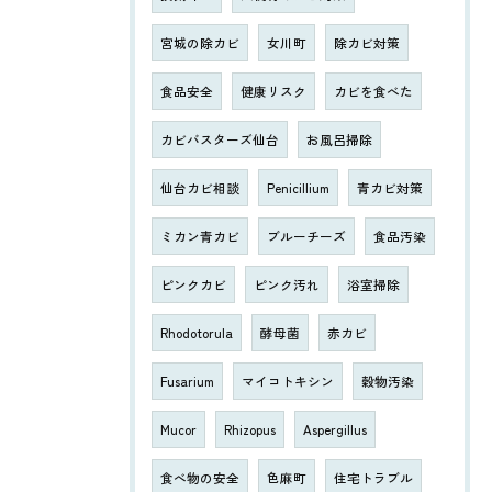
宮城の除カビ
女川町
除カビ対策
食品安全
健康リスク
カビを食べた
カビバスターズ仙台
お風呂掃除
仙台カビ相談
Penicillium
青カビ対策
ミカン青カビ
ブルーチーズ
食品汚染
ピンクカビ
ピンク汚れ
浴室掃除
Rhodotorula
酵母菌
赤カビ
Fusarium
マイコトキシン
穀物汚染
Mucor
Rhizopus
Aspergillus
食べ物の安全
色麻町
住宅トラブル