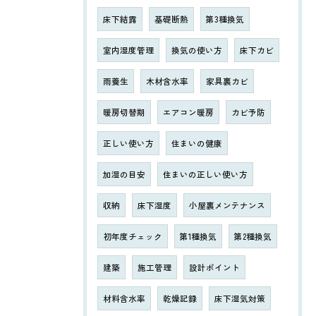
床下結露
基礎断熱
第3種換気
室内湿度管理
換気の使い方
床下カビ
雨養生
木材含水率
家具裏カビ
暖房切替期
エアコン暖房
カビ予防
正しい使い方
住まいの健康
加湿の目安
住まいの正しい使い方
収納
床下湿度
小屋裏メンテナンス
初年度チェック
第1種換気
第2種換気
建築
施工管理
設計ポイント
材料含水率
乾燥記録
床下湿気対策