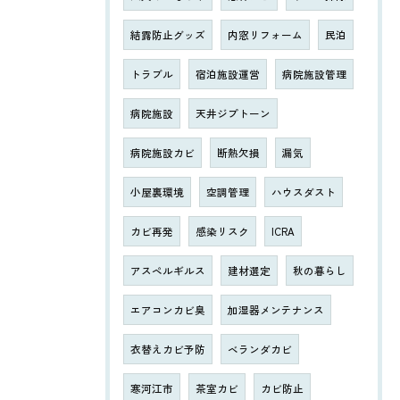
結露防止グッズ
内窓リフォーム
民泊
トラブル
宿泊施設運営
病院施設管理
病院施設
天井ジプトーン
病院施設カビ
断熱欠損
漏気
小屋裏環境
空調管理
ハウスダスト
カビ再発
感染リスク
ICRA
アスペルギルス
建材選定
秋の暮らし
エアコンカビ臭
加湿器メンテナンス
衣替えカビ予防
ベランダカビ
寒河江市
茶室カビ
カビ防止