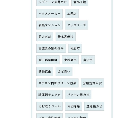
ジプトーン天井カビ
食品工場
ハウスメーカー
工務店
新築マンション
ファブリーズ
防カビ剤
景品表示法
宮城県の家の悩み
利府町
柴田郡柴田町
東松島市
岩沼市
建物保全
カビ臭い
エアコン内部クリーン効果
分解洗浄目安
試運転チェック
パッキン黒カビ
カビ取りジェル
カビ掃除
洗濯機カビ
ドラム式洗濯機
パッキン掃除