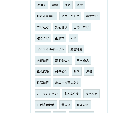
窓回り
熱橋
断熱
気密
仙台市青葉区
フローリング
寝室カビ
カビ退治
安心睡眠
山形市カビ
窓のカビ
山形市
ZEB
ゼロエネルギービル
夏型結露
内部結露
高断熱住宅
雨水浸入
住宅保険
外壁劣化
外壁
屋根
逆転結露
施工中の雨掛かり
ZEHマンション
省エネ住宅
浸水被害
山形県米沢市
畳カビ
和室カビ