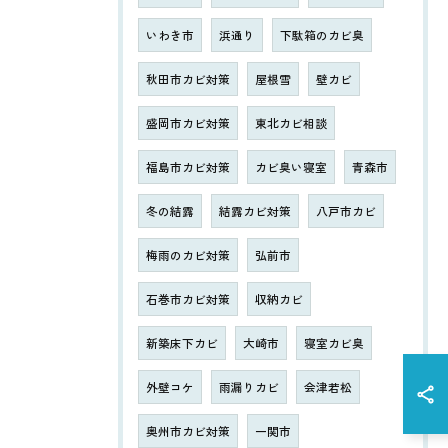
いわき市
浜通り
下駄箱のカビ臭
秋田市カビ対策
屋根雪
壁カビ
盛岡市カビ対策
東北カビ相談
福島市カビ対策
カビ臭い寝室
青森市
冬の結露
結露カビ対策
八戸市カビ
梅雨のカビ対策
弘前市
石巻市カビ対策
収納カビ
新築床下カビ
大崎市
寝室カビ臭
外壁コケ
雨漏りカビ
会津若松
奥州市カビ対策
一関市