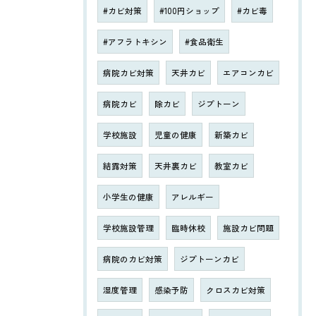
#カビ対策
#100円ショップ
#カビ毒
#アフラトキシン
#食品衛生
病院カビ対策
天井カビ
エアコンカビ
病院カビ
除カビ
ジプトーン
学校施設
児童の健康
新築カビ
結露対策
天井裏カビ
教室カビ
小学生の健康
アレルギー
学校施設管理
臨時休校
施設カビ問題
病院のカビ対策
ジプトーンカビ
湿度管理
感染予防
クロスカビ対策