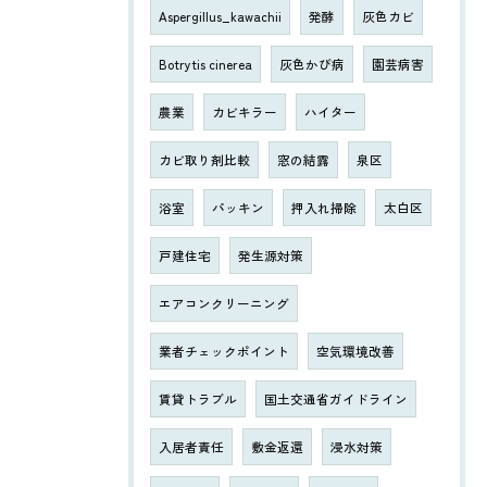
Aspergillus_kawachii
発酵
灰色カビ
Botrytis cinerea
灰色かび病
園芸病害
農業
カビキラー
ハイター
カビ取り剤比較
窓の結露
泉区
浴室
パッキン
押入れ掃除
太白区
戸建住宅
発生源対策
エアコンクリーニング
業者チェックポイント
空気環境改善
賃貸トラブル
国土交通省ガイドライン
入居者責任
敷金返還
浸水対策