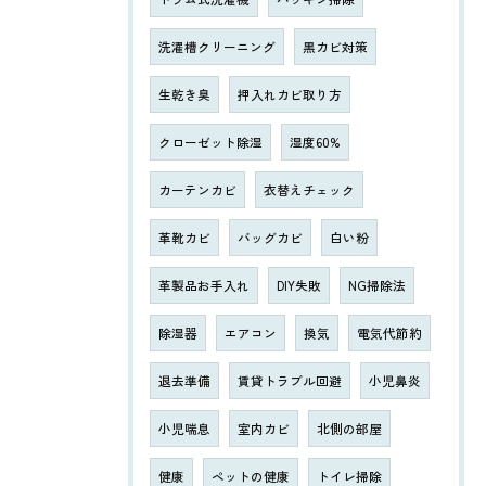
洗濯槽クリーニング
黒カビ対策
生乾き臭
押入れカビ取り方
クローゼット除湿
湿度60%
カーテンカビ
衣替えチェック
革靴カビ
バッグカビ
白い粉
革製品お手入れ
DIY失敗
NG掃除法
除湿器
エアコン
換気
電気代節約
退去準備
賃貸トラブル回避
小児鼻炎
小児喘息
室内カビ
北側の部屋
健康
ペットの健康
トイレ掃除