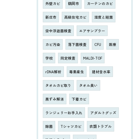
外壁カビ
鶴岡市
カーテンのカビ
新庄市
高級住宅カビ
湿度と結露
空中浮遊菌検査
エアサンプラー
カビ汚染
落下菌検査
CFU
医療
学校
同定検査
MALDI-TOF
rDNA解析
毒素産生
建材含水率
タオルカビ取り
タオル臭い
黒ずみ解消
下着カビ
ランジェリーお手入れ
アダルトグッズ
除菌
Tシャツカビ
衣類トラブル