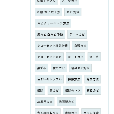
洗濯トラブル
スーツカビ
礼服 カビ 取り方
カビ 対策
カビ クリーニング 方法
黒カビ 白カビ 予防
デニムカビ
クローゼット湿気対策
衣類カビ
クローゼットカビ
コートカビ
酒田市
黒ずみ
枕のカビ
寝具カビ対策
住まいのトラブル
掃除方法
除去方法
掃除
青カビ
掃除のコツ
黄色カビ
お風呂カビ
洗面所カビ
大人のおもちゃ
窓枠カビ
サッシ掃除