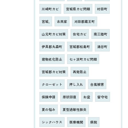
川崎町カビ
宮城県カビ問題
村田町
宮城,
古民家
刈田郡蔵王町
山元町カビ対策
住宅カビ
南三陸町
伊具郡丸森町
宮城郡松島町
涌谷町
建物劣化防止
七ヶ浜町カビ問題
宮城郡カビ対策
再発防止
クローゼット
押し入れ
台風被害
保険申請
原状回復
お盆
留守宅
夏の悩み
夏型過敏性肺炎
シックハウス
医療機関
病院