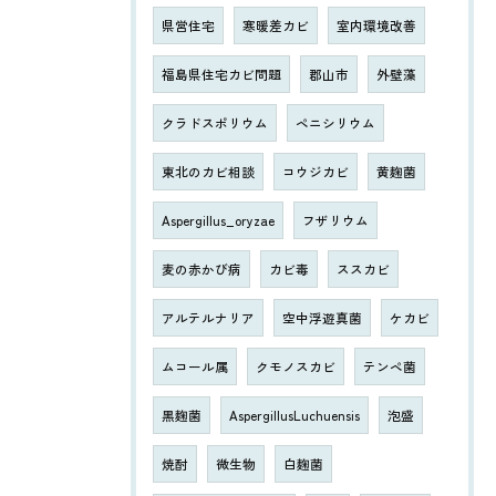
県営住宅
寒暖差カビ
室内環境改善
福島県住宅カビ問題
郡山市
外壁藻
クラドスポリウム
ペニシリウム
東北のカビ相談
コウジカビ
黄麹菌
Aspergillus_oryzae
フザリウム
麦の赤かび病
カビ毒
ススカビ
アルテルナリア
空中浮遊真菌
ケカビ
ムコール属
クモノスカビ
テンペ菌
黒麹菌
AspergillusLuchuensis
泡盛
焼酎
微生物
白麹菌