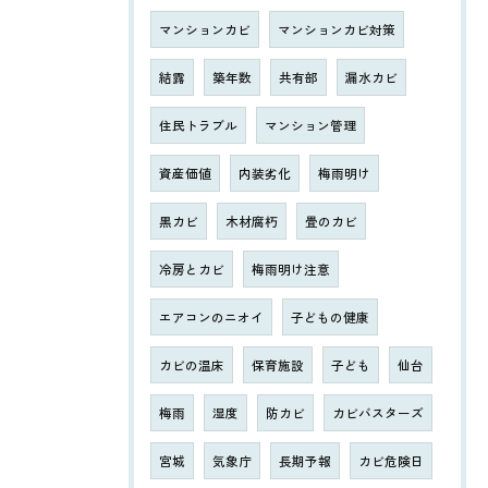
マンションカビ
マンションカビ対策
結露
築年数
共有部
漏水カビ
住民トラブル
マンション管理
資産価値
内装劣化
梅雨明け
黒カビ
木材腐朽
畳のカビ
冷房とカビ
梅雨明け注意
エアコンのニオイ
子どもの健康
カビの温床
保育施設
子ども
仙台
梅雨
湿度
防カビ
カビバスターズ
宮城
気象庁
長期予報
カビ危険日