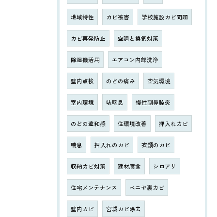
地域特性
カビ被害
学校施設カビ問題
カビ再発防止
空調と換気対策
除湿機活用
エアコン内部洗浄
壁内点検
のどの痛み
空気環境
室内環境
咳喘息
慢性副鼻腔炎
のどの違和感
住環境改善
押入れカビ
喘息
押入れのカビ
衣類のカビ
収納カビ対策
建材腐食
シロアリ
住宅メンテナンス
ベニヤ裏カビ
壁内カビ
宮城カビ除去