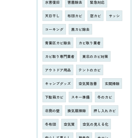
水害復旧
害菌除去
緊急対応
天日干し
布団カビ
窓カビ
サッシ
コーキング
黒カビ除去
青葉区カビ除去
カビ取り業者
カビ取り専門業者
東北のカビ対策
アウトドア用品
テントのカビ
キャンプグッズ
空気質改善
玄関掃除
下駄箱カビ
スキー準備
冬のカビ
北側の壁
換気扇掃除
押し入れカビ
冬布団
空気質
空気の見える化
安心して暮らし
飲食店
サロン