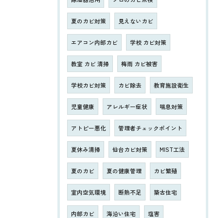
夏のカビ対策
見えないカビ
エアコン内部カビ
学校 カビ対策
教室 カビ 清掃
梅雨 カビ被害
学校カビ対策
カビ除去
教育施設衛生
児童健康
アレルギー症状
喘息対策
アトピー悪化
管理者チェックポイント
夏休み清掃
仙台カビ対策
MIST工法
夏のカビ
夏の健康管理
カビ繁殖
室内空気環境
断熱不足
築古住宅
内部カビ
海沿い住宅
塩害