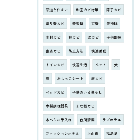
茶道と住まい
和室カビ対策
障子カビ
塗り壁カビ
聚楽壁
京壁
畳掃除
木材カビ
柱カビ
梁カビ
子供部屋
書斎カビ
防止方法
快適睡眠
トイレカビ
快適生活
ペット
犬
猫
おしっこシート
床カビ
ベッドカビ
子供のいる暮らし
木製調理器具
まな板カビ
木べらお手入れ
台所清潔
ラブホテル
ファッションホテル
上山市
福島県