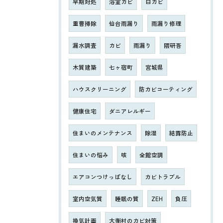
早期対処
浴室カビ
白カビ
重曹掃除
仙台雨漏り
雨漏り修理
漏水調査
カビ
雨漏り
隈研吾
木質建築
七ヶ宿町
宮城県
ハウスクリーニング
防カビコーティング
健康住宅
ダニアレルギー
住まいのメンテナンス
除湿
結露防止
住まいの悩み
咳
全館空調
エアコンつけっぱなし
カビトラブル
室内空気質
睡眠の質
ZEH
負圧
換気計画
大衡村のカビ対策