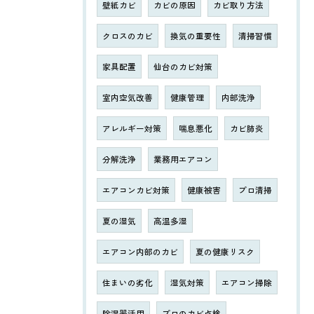
壁紙カビ
カビの原因
カビ取り方法
クロスのカビ
換気の重要性
清掃習慣
家具配置
仙台のカビ対策
室内空気改善
健康管理
内部洗浄
アレルギー対策
喘息悪化
カビ肺炎
分解洗浄
業務用エアコン
エアコンカビ対策
健康被害
プロ清掃
夏の湿気
高温多湿
エアコン内部のカビ
夏の健康リスク
住まいの劣化
湿気対策
エアコン掃除
除湿器活用
プロのカビ点検