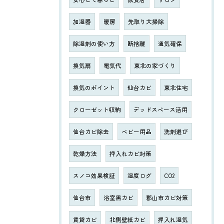
加湿器
暖房
先取り大掃除
除湿剤の使い方
断捨離
通気確保
換気扇
電気代
東北の家づくり
換気のポイント
仙台カビ
東北住宅
クローゼット収納
デッドスペース活用
仙台カビ除去
ベビー用品
洗剤選び
乾燥方法
押入れカビ対策
スノコ効果検証
湿度ログ
CO2
仙台市
浴室黒カビ
郡山市カビ対策
賃貸カビ
北側壁紙カビ
押入れ湿気