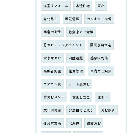
浴室リフォーム
木造住宅
東北
劣化防止
湿気管理
七夕まつり準備
商店街衛生
飲食店カビ対策
防カビチェックポイント
震災復興住宅
空き家カビ
内陸避難
感染症対策
高齢者施設
衛生管理
車内カビ対策
エアコン臭
シート裏カビ
防カビメンテ
健康と安全
住まい
文化財修復
非漂白カビ取り
カビ調査
仙台営業所
北海道
結露カビ