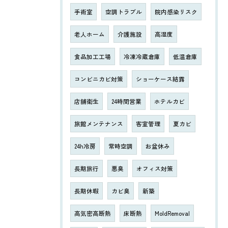
手術室
空調トラブル
院内感染リスク
老人ホーム
介護施設
高湿度
食品加工工場
冷凍冷蔵倉庫
低温倉庫
コンビニカビ対策
ショーケース結露
店舗衛生
24時間営業
ホテルカビ
旅館メンテナンス
客室管理
夏カビ
24h冷房
常時空調
お盆休み
長期旅行
悪臭
オフィス対策
長期休暇
カビ臭
新築
高気密高断熱
床断熱
MoldRemoval