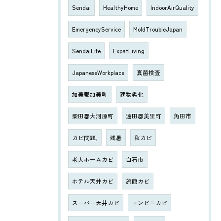
Sendai
HealthyHome
IndoorAirQuality
EmergencyService
MoldTroubleJapan
SendaiLife
ExpatLiving
JapaneseWorkplace
真菌検査
加美郡加美町
建物劣化
柴田郡大河原町
遠田郡美里町
角田市
カビ問題,
残暑
秋カビ
老人ホームカビ
白石市
ホテル天井カビ
旅館カビ
スーパー天井カビ
コンビニカビ