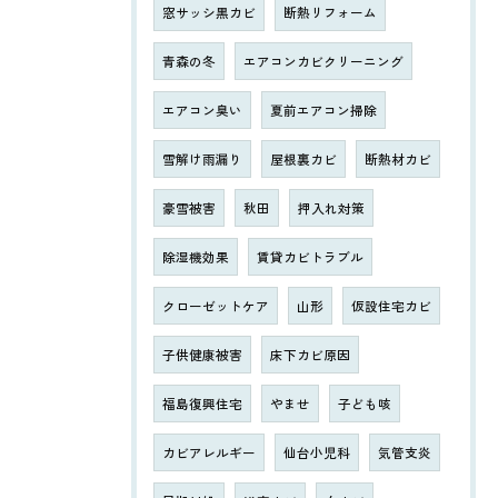
窓サッシ黒カビ
断熱リフォーム
青森の冬
エアコンカビクリーニング
エアコン臭い
夏前エアコン掃除
雪解け雨漏り
屋根裏カビ
断熱材カビ
豪雪被害
秋田
押入れ対策
除湿機効果
賃貸カビトラブル
クローゼットケア
山形
仮設住宅カビ
子供健康被害
床下カビ原因
福島復興住宅
やませ
子ども咳
カビアレルギー
仙台小児科
気管支炎