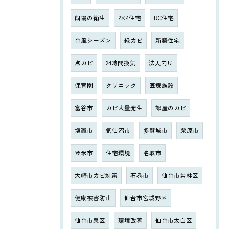
餌場の衛生
2×4住宅
RC住宅
台風シーズン
緑カビ
新築住宅
点カビ
24時間換気
法人向け
保育園
クリニック
医療施設
富谷市
カビ大量発生
部屋のカビ
塩竈市
気仙沼市
多賀城市
栗原市
登米市
住宅環境
名取市
大崎市カビ対策
石巻市
仙台市若林区
健康被害防止
仙台市宮城野区
仙台市泉区
環境改善
仙台市太白区