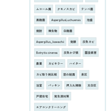
ムコール属
クモノスカビ
テンペ菌
黒麹菌
AspergillusLuchuensis
泡盛
焼酎
微生物
白麹菌
Aspergillus_kawachii
発酵
灰色カビ
Botrytis cinerea
灰色かび病
園芸病害
農業
カビキラー
ハイター
カビ取り剤比較
窓の結露
泉区
浴室
パッキン
押入れ掃除
太白区
戸建住宅
発生源対策
エアコンクリーニング