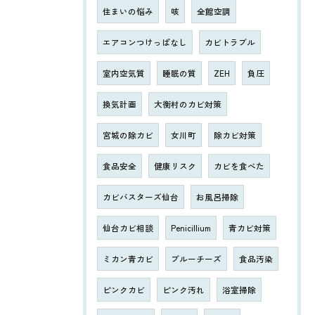
住まいの悩み
咳
全館空調
エアコンつけっぱなし
カビトラブル
室内空気質
睡眠の質
ZEH
負圧
換気計画
大衡村のカビ対策
宮城の除カビ
女川町
除カビ対策
食品安全
健康リスク
カビを食べた
カビバスターズ仙台
お風呂掃除
仙台カビ相談
Penicillium
青カビ対策
ミカン青カビ
ブルーチーズ
食品汚染
ピンクカビ
ピンク汚れ
浴室掃除