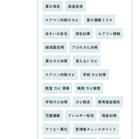
夏の湿気
高温多湿
エアコン内部のカビ
夏の健康リスク
住まいの劣化
湿気対策
エアコン掃除
除湿器活用
プロのカビ点検
夏のカビ対策
見えないカビ
エアコン内部カビ
学校 カビ対策
教室 カビ 清掃
梅雨 カビ被害
学校カビ対策
カビ除去
教育施設衛生
児童健康
アレルギー症状
喘息対策
アトピー悪化
管理者チェックポイント