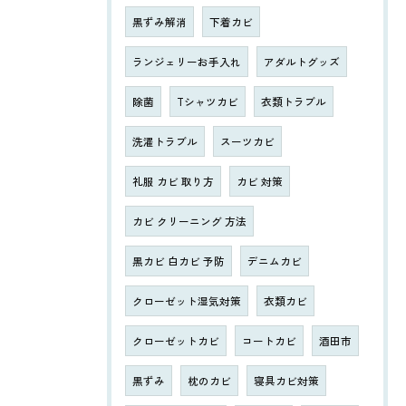
黒ずみ解消
下着カビ
ランジェリーお手入れ
アダルトグッズ
除菌
Tシャツカビ
衣類トラブル
洗濯トラブル
スーツカビ
礼服 カビ 取り方
カビ 対策
カビ クリーニング 方法
黒カビ 白カビ 予防
デニムカビ
クローゼット湿気対策
衣類カビ
クローゼットカビ
コートカビ
酒田市
黒ずみ
枕のカビ
寝具カビ対策