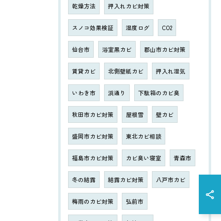
乾燥方法
押入れカビ対策
スノコ効果検証
湿度ログ
CO2
仙台市
浴室黒カビ
郡山市カビ対策
賃貸カビ
北側壁紙カビ
押入れ湿気
いわき市
浜通り
下駄箱のカビ臭
秋田市カビ対策
屋根雪
壁カビ
盛岡市カビ対策
東北カビ相談
福島市カビ対策
カビ臭い寝室
青森市
冬の結露
結露カビ対策
八戸市カビ
梅雨のカビ対策
弘前市