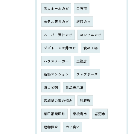
老人ホームカビ
白石市
ホテル天井カビ
旅館カビ
スーパー天井カビ
コンビニカビ
ジプトーン天井カビ
食品工場
ハウスメーカー
工務店
新築マンション
ファブリーズ
防カビ剤
景品表示法
宮城県の家の悩み
利府町
柴田郡柴田町
東松島市
岩沼市
建物保全
カビ臭い