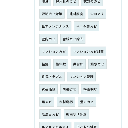
喘息
押入れのカビ
衣類のカビ
収納カビ対策
建材腐食
シロアリ
住宅メンテナンス
ベニヤ裏カビ
壁内カビ
宮城カビ除去
マンションカビ
マンションカビ対策
結露
築年数
共有部
漏水カビ
住民トラブル
マンション管理
資産価値
内装劣化
梅雨明け
黒カビ
木材腐朽
畳のカビ
冷房とカビ
梅雨明け注意
エアコンのニオイ
子どもの健康