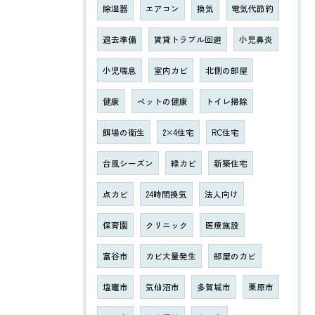
除湿器
エアコン
換気
電気代節約
退去準備
賃貸トラブル回避
小児鼻炎
小児喘息
室内カビ
北側の部屋
健康
ペットの健康
トイレ掃除
餌場の衛生
2×4住宅
RC住宅
台風シーズン
緑カビ
新築住宅
点カビ
24時間換気
法人向け
保育園
クリニック
医療施設
富谷市
カビ大量発生
部屋のカビ
塩竈市
気仙沼市
多賀城市
栗原市