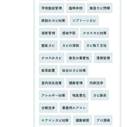
学校施設管理
臨時休校
施設カビ問題
病院のカビ対策
ジプトーンカビ
湿度管理
感染予防
クロスカビ対策
壁紙カビ
カビの原因
カビ取り方法
クロスのカビ
換気の重要性
清掃習慣
家具配置
仙台のカビ対策
室内空気改善
健康管理
内部洗浄
アレルギー対策
喘息悪化
カビ肺炎
分解洗浄
業務用エアコン
エアコンカビ対策
健康被害
プロ清掃