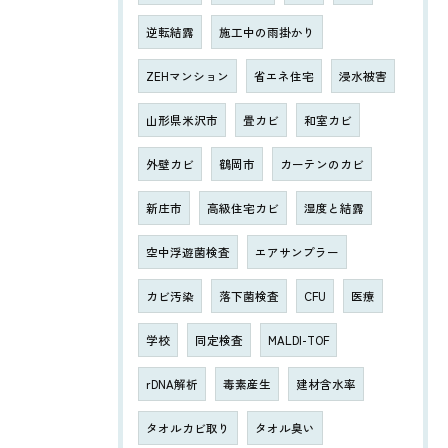
逆転結露
施工中の雨掛かり
ZEHマンション
省エネ住宅
浸水被害
山形県米沢市
畳カビ
和室カビ
外壁カビ
鶴岡市
カーテンのカビ
新庄市
高級住宅カビ
湿度と結露
空中浮遊菌検査
エアサンプラー
カビ汚染
落下菌検査
CFU
医療
学校
同定検査
MALDI-TOF
rDNA解析
毒素産生
建材含水率
タオルカビ取り
タオル臭い