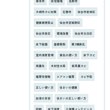
登米市
住宅環境
名取市
大崎市カビ対策
石巻市
仙台市若林区
健康被害防止
仙台市宮城野区
仙台市泉区
環境改善
仙台市太白区
床下結露
基礎断熱
第3種換気
室内湿度管理
換気の使い方
床下カビ
雨養生
木材含水率
家具裏カビ
暖房切替期
エアコン暖房
カビ予防
正しい使い方
住まいの健康
加湿の目安
住まいの正しい使い方
収納
床下湿度
小屋裏メンテナンス