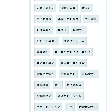
防カビメンテ
健康と安全
住まい
文化財修復
非漂白カビ取り
カビ調査
仙台営業所
北海道
結露カビ
窓サッシ黒カビ
断熱リフォーム
青森の冬
エアコンカビクリーニング
エアコン臭い
夏前エアコン掃除
雪解け雨漏り
屋根裏カビ
断熱材カビ
豪雪被害
秋田
押入れ対策
除湿機効果
賃貸カビトラブル
クローゼットケア
山形
仮設住宅カビ