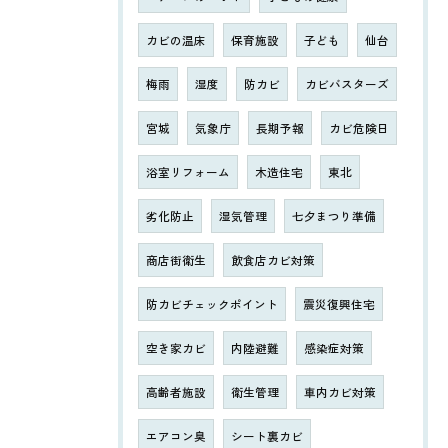
カビの温床
保育施設
子ども
仙台
梅雨
湿度
防カビ
カビバスターズ
宮城
気象庁
長期予報
カビ危険日
浴室リフォーム
木造住宅
東北
劣化防止
湿気管理
七夕まつり準備
商店街衛生
飲食店カビ対策
防カビチェックポイント
震災復興住宅
空き家カビ
内陸避難
感染症対策
高齢者施設
衛生管理
車内カビ対策
エアコン臭
シート裏カビ