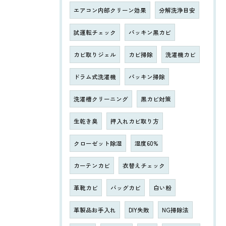
エアコン内部クリーン効果
分解洗浄目安
試運転チェック
パッキン黒カビ
カビ取りジェル
カビ掃除
洗濯機カビ
ドラム式洗濯機
パッキン掃除
洗濯槽クリーニング
黒カビ対策
生乾き臭
押入れカビ取り方
クローゼット除湿
湿度60%
カーテンカビ
衣替えチェック
革靴カビ
バッグカビ
白い粉
革製品お手入れ
DIY失敗
NG掃除法