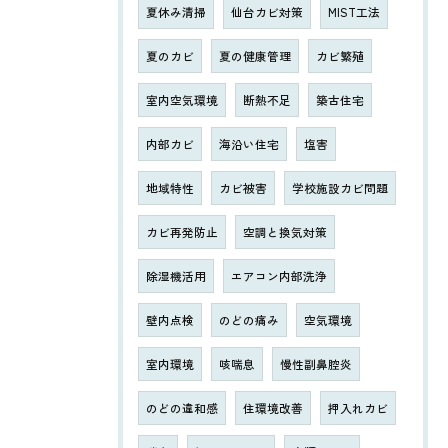
夏休み清掃
仙台カビ対策
MIST工法
夏のカビ
夏の健康管理
カビ繁殖
室内空気環境
断熱不足
築古住宅
内部カビ
海沿い住宅
塩害
地域特性
カビ被害
学校施設カビ問題
カビ再発防止
空調と換気対策
除湿機活用
エアコン内部洗浄
壁内点検
のどの痛み
空気環境
室内環境
咳喘息
慢性副鼻腔炎
のどの違和感
住環境改善
押入れカビ