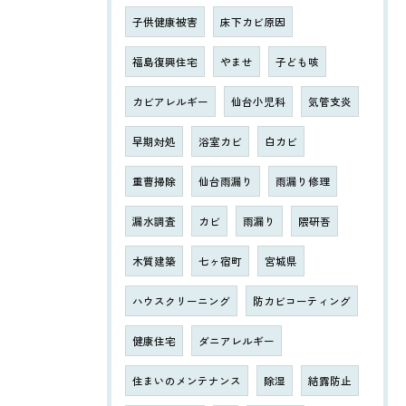
子供健康被害
床下カビ原因
福島復興住宅
やませ
子ども咳
カビアレルギー
仙台小児科
気管支炎
早期対処
浴室カビ
白カビ
重曹掃除
仙台雨漏り
雨漏り修理
漏水調査
カビ
雨漏り
隈研吾
木質建築
七ヶ宿町
宮城県
ハウスクリーニング
防カビコーティング
健康住宅
ダニアレルギー
住まいのメンテナンス
除湿
結露防止