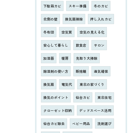
下駄箱カビ
スキー準備
冬のカビ
北側の壁
換気扇掃除
押し入れカビ
冬布団
空気質
空気の見える化
安心して暮らし
飲食店
サロン
加湿器
暖房
先取り大掃除
除湿剤の使い方
断捨離
通気確保
換気扇
電気代
東北の家づくり
換気のポイント
仙台カビ
東北住宅
クローゼット収納
デッドスペース活用
仙台カビ除去
ベビー用品
洗剤選び