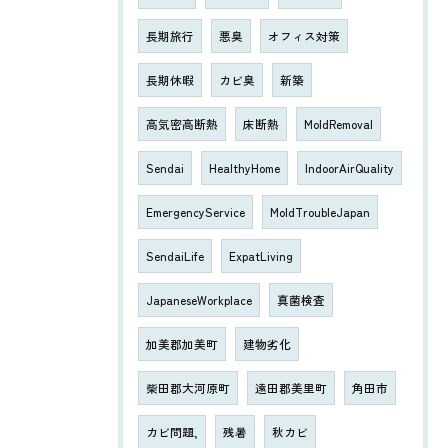
長期旅行
悪臭
オフィス対策
長期休暇
カビ臭
新築
高気密高断熱
床断熱
MoldRemoval
Sendai
HealthyHome
IndoorAirQuality
EmergencyService
MoldTroubleJapan
SendaiLife
ExpatLiving
JapaneseWorkplace
真菌検査
加美郡加美町
建物劣化
柴田郡大河原町
遠田郡美里町
角田市
カビ問題,
残暑
秋カビ