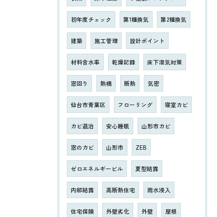
初年度チェック
第1種換気
第2種換気
建築
施工管理
設計ポイント
材料含水率
乾燥記録
床下湿気対策
窓回り
熱橋
断熱
気密
仙台市青葉区
フローリング
寝室カビ
カビ退治
安心睡眠
山形市カビ
窓のカビ
山形市
ZEB
ゼロエネルギービル
夏型結露
内部結露
高断熱住宅
雨水浸入
住宅保険
外壁劣化
外壁
屋根