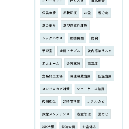
クローゼット
押し入れ
台風被害
保険申請
原状回復
お盆
留守宅
夏の悩み
夏型過敏性肺炎
シックハウス
医療機関
病院
手術室
空調トラブル
院内感染リスク
老人ホーム
介護施設
高湿度
食品加工工場
冷凍冷蔵倉庫
低温倉庫
コンビニカビ対策
ショーケース結露
店舗衛生
24時間営業
ホテルカビ
旅館メンテナンス
客室管理
夏カビ
24h冷房
常時空調
お盆休み