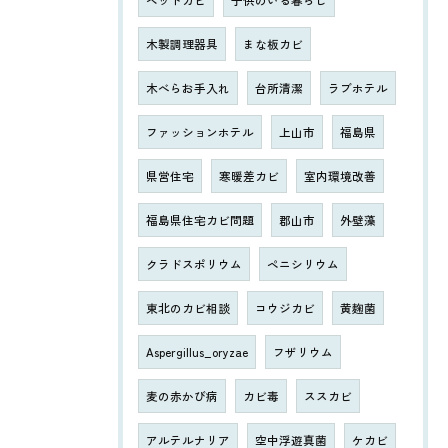
ベッドカビ
子供のいる暮らし
木製調理器具
まな板カビ
木べらお手入れ
台所清潔
ラブホテル
ファッションホテル
上山市
福島県
県営住宅
寒暖差カビ
室内環境改善
福島県住宅カビ問題
郡山市
外壁藻
クラドスポリウム
ペニシリウム
東北のカビ相談
コウジカビ
黄麹菌
Aspergillus_oryzae
フザリウム
麦の赤かび病
カビ毒
ススカビ
アルテルナリア
空中浮遊真菌
ケカビ