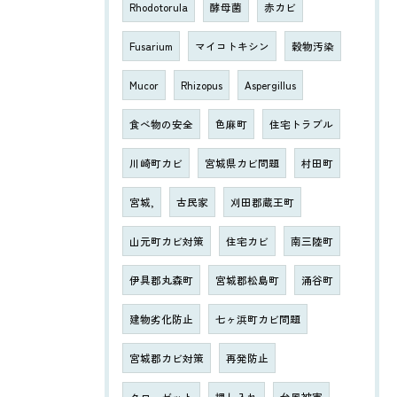
Rhodotorula
酵母菌
赤カビ
Fusarium
マイコトキシン
穀物汚染
Mucor
Rhizopus
Aspergillus
食べ物の安全
色麻町
住宅トラブル
川崎町カビ
宮城県カビ問題
村田町
宮城,
古民家
刈田郡蔵王町
山元町カビ対策
住宅カビ
南三陸町
伊具郡丸森町
宮城郡松島町
涌谷町
建物劣化防止
七ヶ浜町カビ問題
宮城郡カビ対策
再発防止