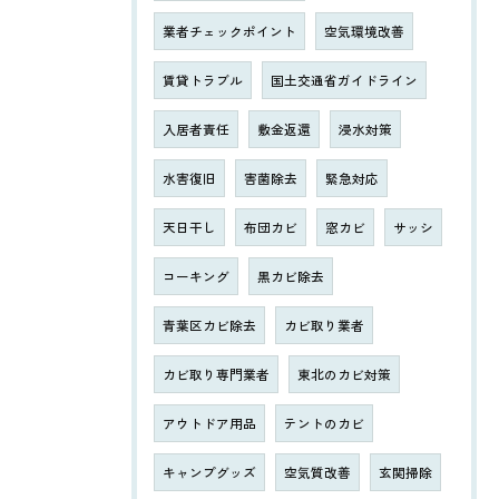
業者チェックポイント
空気環境改善
賃貸トラブル
国土交通省ガイドライン
入居者責任
敷金返還
浸水対策
水害復旧
害菌除去
緊急対応
天日干し
布団カビ
窓カビ
サッシ
コーキング
黒カビ除去
青葉区カビ除去
カビ取り業者
カビ取り専門業者
東北のカビ対策
アウトドア用品
テントのカビ
キャンプグッズ
空気質改善
玄関掃除