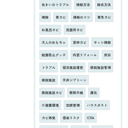
住まいのトラブル
掃除方法
除去方法
掃除
青カビ
掃除のコツ
黄色カビ
お風呂カビ
洗面所カビ
大人のおもちゃ
窓枠カビ
サッシ掃除
結露防止グッズ
内窓リフォーム
民泊
トラブル
宿泊施設運営
病院施設管理
病院施設
天井ジプトーン
病院施設カビ
断熱欠損
漏気
小屋裏環境
空調管理
ハウスダスト
カビ再発
感染リスク
ICRA