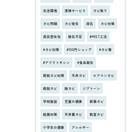
生活環境
清掃サービス
カビ取り
カビ問題
カビ発生
湿気
カビ対策
高気密住宅
換気不足
#MIST工法
#カビ対策
#100円ショップ
#カビ毒
#アフラトキシン
#食品衛生
病院カビ対策
天井カビ
エアコンカビ
病院カビ
除カビ
ジプトーン
学校施設
児童の健康
新築カビ
結露対策
天井裏カビ
教室カビ
小学生の健康
アレルギー