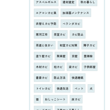
アスペルギルス
建材選定
秋の暮らし
エアコンカビ臭
加湿器メンテナンス
衣替えカビ予防
ベランダカビ
寒河江市
茶室カビ
カビ防止
茶道と住まい
和室カビ対策
障子カビ
塗り壁カビ
聚楽壁
京壁
畳掃除
木材カビ
柱カビ
梁カビ
子供部屋
書斎カビ
防止方法
快適睡眠
トイレカビ
快適生活
ペット
犬
猫
おしっこシート
床カビ