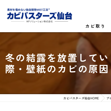
カビ取り
カビ菌検査
冬の結露を放置してい
家庭のカビ取
際・壁紙のカビの原因
施設のカビ取
カビバスターズ仙台HOME
ブ