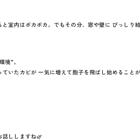
ると室内はポカポカ。でもその分、窓や壁に びっしり
」
環境”。
っていたカビが 一気に増えて胞子を飛ばし始めること
話ししますね🌿