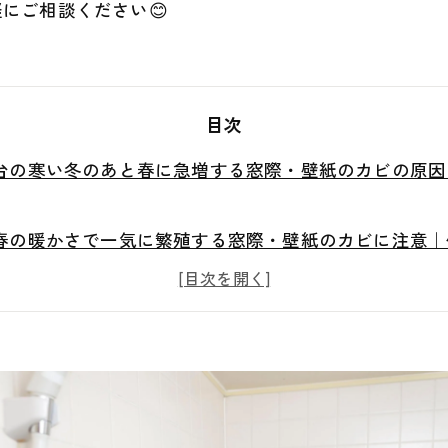
にご相談ください😊
目次
台の寒い冬のあと春に急増する窓際・壁紙のカビの原因
春の暖かさで一気に繁殖する窓際・壁紙のカビに注意｜