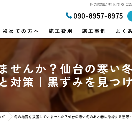
冬の結露が原因で春に
090-8957-8975
初めての方へ
施工費用
施工事例
よく
ませんか？仙台の寒い
り
と対策｜黒ずみを見つ
り
ログ
冬の結露を放置していませんか？仙台の寒い冬のあと春に急増する窓際