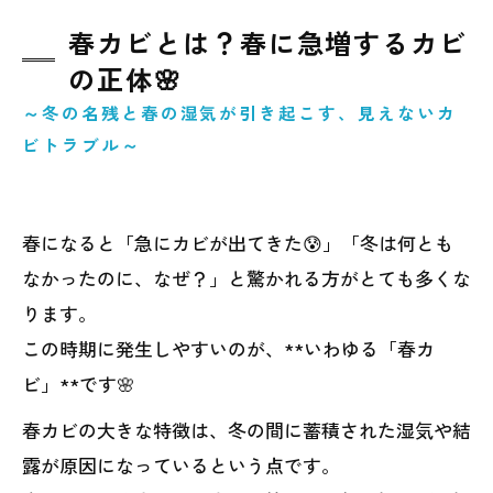
こんな時は要注意！専門家に相談すべきタイ
春カビとは？春に急増するカビ
ミング📞
の正体🌸
春カビで悩まないために｜まとめとＭＩＳＴ
～冬の名残と春の湿気が引き起こす、見えないカ
工法®カビバスターズ仙台からのメッセージ
ビトラブル～
🌸
春になると「急にカビが出てきた😰」「冬は何とも
なかったのに、なぜ？」と驚かれる方がとても多くな
ります。
この時期に発生しやすいのが、**いわゆる「春カ
ビ」**です🌸
春カビの大きな特徴は、冬の間に蓄積された湿気や結
露が原因になっているという点です。