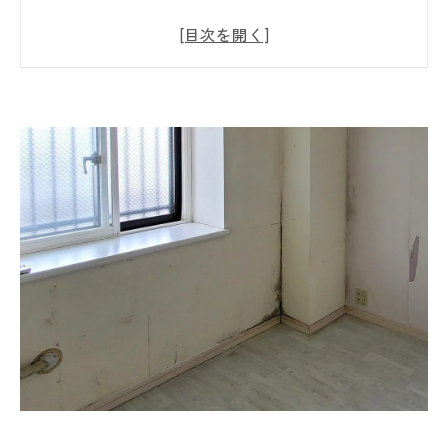
春カビとは？春に急増するカビの正体🌸
春カビが発生しやすい場所とは？🏠
なぜ現代の住宅は春カビが再発しやすいの
か？🏠
春カビ対策で最初にやるべきことは「原因を
知ること」🔍
春カビが心配な方に「真菌検査」をおすすめ
する理由🧪
東北地方で春カビが起こりやすい本当の理由
❄️🌸
春カビを放置するとどうなる？😨
自分でできる！春カビの簡単チェックポイン
ト🔎