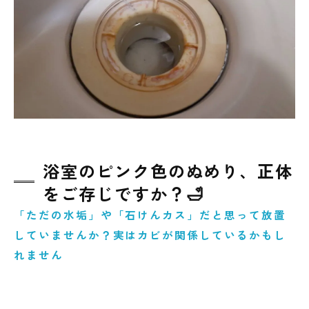
Fusariumが持つ毒性と健康・住環境への影響
😨
なぜ現代住宅はカビが再発しやすいのか？🏠
見えるカビより怖い「見えない場所のカビ」
👀
原因を突き止めることが再発防止の第一歩🔍
真菌（カビ菌）検査の重要性とは？🧪
浴室のピンク色のぬめり、正体
カビの発生原因を多角的に調査する理由📊
をご存じですか？🛁
東北地方で増えているカビトラブルの傾向🌬️
「ただの水垢」や「石けんカス」だと思って放置
❄️
していませんか？実はカビが関係しているかもし
こんな症状があれば要注意！セルフチェック
れません
☑️
カビ問題が不安な方へ｜まずは検査という選