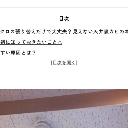
目次
】クロス張り替えだけで大丈夫？見えない天井裏カビの
初に知っておきたいこと⚠️
やすい原因とは？
裏がカビの温床になる理由😱
の？よくある勘違い
内部の調査の必要性🔍
とカビは再発しやすい
井裏のリアルな状態
関係とは？
菌）検査をおすすめする理由🧫