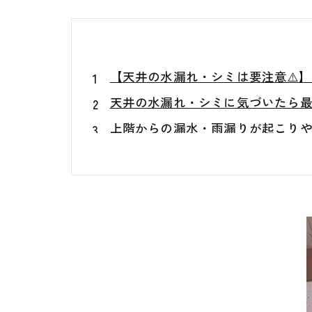
【天井の水漏れ・シミは要注意⚠️
天井の水漏れ・シミに気づいたら最
上階からの漏水・雨漏りが起こり
「乾いたから大丈夫」は危険？天井
クロス張り替えだけで本当に直る
見えない場所こそ重要！天井裏・壁
建材の含水率がカギ🔑 水分が残る
ファイバースコープで確認する天
風量計でわかる室内環境と負圧の
カビ問題が心配な方へ｜真菌（カビ