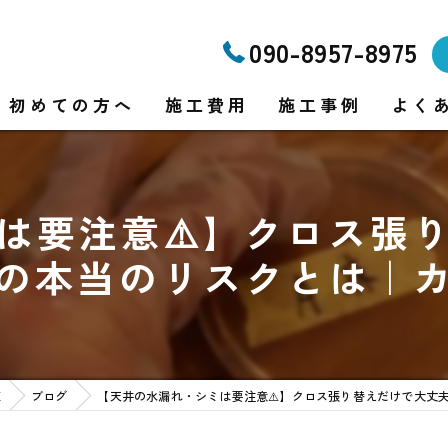
090-8957-8975
初めての方へ
施工費用
施工事例
よく
は要注意⚠️】クロス張
り
の本当のリスクとは｜
り
E
ブログ
【天井の水漏れ・シミは要注意⚠️】クロス張り替えだけで大丈