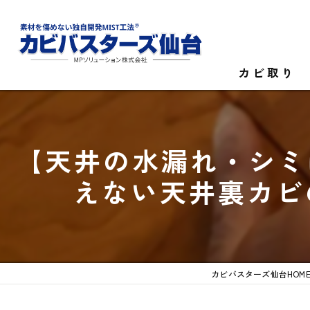
カビ取り
カビ菌検査
【天井の水漏れ・シミ
家庭のカビ取
えない天井裏カビ
施設のカビ取
カビバスターズ仙台HOM