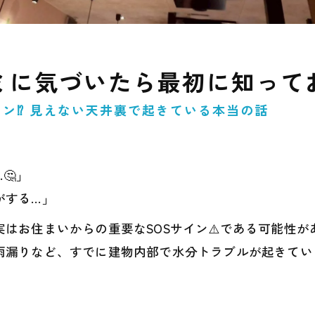
ミに気づいたら最初に知ってお
ン⁉ 見えない天井裏で起きている本当の話
🤔」
がする…」
はお住まいからの重要なSOSサイン⚠️である可能性が
雨漏りなど、すでに建物内部で水分トラブルが起きてい