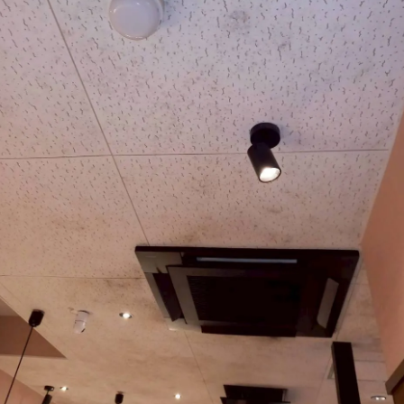
携した検査の安心感
代住宅とカビの関係
起こりうる健康リスク
係🌧️❄️
トラブルのサインチェック
Ｔ工法®カビバスターズ仙台へ😊