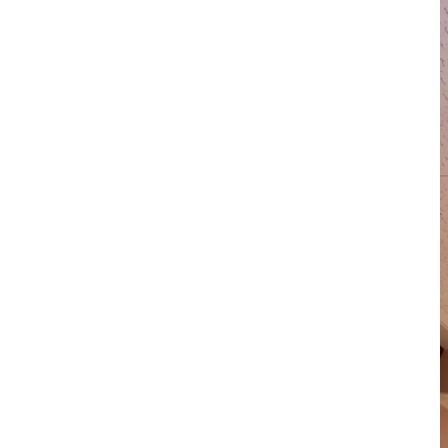
一般社団法人微生物対策協会と連
原因を改善しないと再発する？現
天井のシミ・水漏れを放置すると
東北エリア特有の気候と天井裏カビの関
こんな症状が出たら要相談！カビ
手に負えないカビトラブルはＭＩＳ